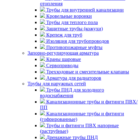
отопления
Трубы для внутренней канализации
Кровельные воронки
Трубы для теплого пола
Защитные трубы (кожухи)
Крепеж для труб
Изоляция для трубопроводов
Противопожарные муфты
Запорно-регулирующая арматура
Краны шаровые
Сервоприводы
Трехходовые и смесительные клапаны
Арматура для радиаторов
Трубы для наружных сетей
Трубы ПНД для холодного
водоснабжения
Канализационные трубы и фитинги ПВХ/
ПП
Канализационные трубы и фитинги
(гофрированные)
Трубы и фитинги ПВХ напорные
(раструбные)
Дренажные трубы ПНД