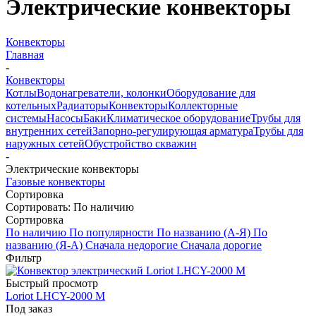
Электрические конвекторы
Конвекторы
Главная
-
Конвекторы
Котлы
Водонагреватели, колонки
Оборудование для
котельных
Радиаторы
Конвекторы
Коллекторные
системы
Насосы
Баки
Климатическое оборудование
Трубы для
внутренних сетей
Запорно-регулирующая арматура
Трубы для
наружных сетей
Обустройство скважин
-
Электрические конвекторы
Газовые конвекторы
Сортировка
Сортировать:
По наличию
Сортировка
По наличию
По популярности
По названию (А-Я)
По
названию (Я-А)
Сначала недорогие
Сначала дорогие
Фильтр
Быстрый просмотр
Loriot LHCY-2000 M
Под заказ