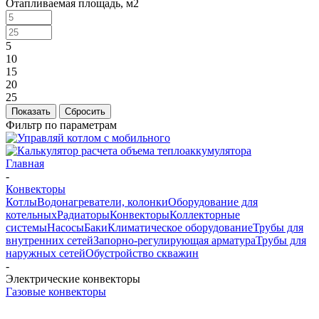
Отапливаемая площадь, м2
5
10
15
20
25
Сбросить
Фильтр по параметрам
Главная
-
Конвекторы
Котлы
Водонагреватели, колонки
Оборудование для
котельных
Радиаторы
Конвекторы
Коллекторные
системы
Насосы
Баки
Климатическое оборудование
Трубы для
внутренних сетей
Запорно-регулирующая арматура
Трубы для
наружных сетей
Обустройство скважин
-
Электрические конвекторы
Газовые конвекторы