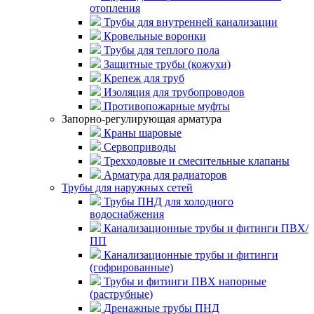
отопления
Трубы для внутренней канализации
Кровельные воронки
Трубы для теплого пола
Защитные трубы (кожухи)
Крепеж для труб
Изоляция для трубопроводов
Противопожарные муфты
Запорно-регулирующая арматура
Краны шаровые
Сервоприводы
Трехходовые и смесительные клапаны
Арматура для радиаторов
Трубы для наружных сетей
Трубы ПНД для холодного
водоснабжения
Канализационные трубы и фитинги ПВХ/
ПП
Канализационные трубы и фитинги
(гофрированные)
Трубы и фитинги ПВХ напорные
(раструбные)
Дренажные трубы ПНД