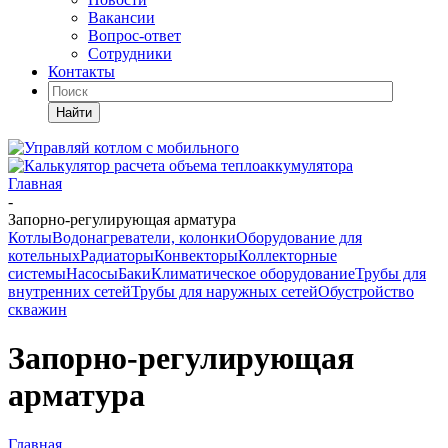
Вакансии
Вопрос-ответ
Сотрудники
Контакты
Найти
Главная
-
Запорно-регулирующая арматура
Котлы
Водонагреватели, колонки
Оборудование для
котельных
Радиаторы
Конвекторы
Коллекторные
системы
Насосы
Баки
Климатическое оборудование
Трубы для
внутренних сетей
Трубы для наружных сетей
Обустройство
скважин
Запорно-регулирующая
арматура
Главная