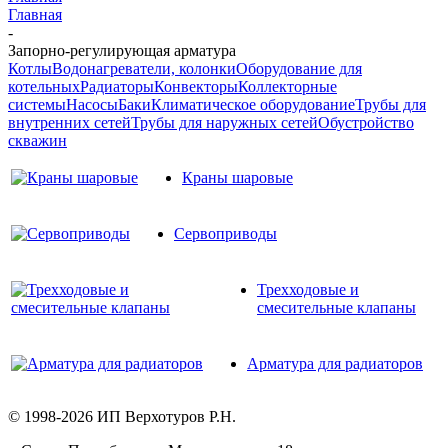
Главная
-
Запорно-регулирующая арматура
Котлы
Водонагреватели, колонки
Оборудование для
котельных
Радиаторы
Конвекторы
Коллекторные
системы
Насосы
Баки
Климатическое оборудование
Трубы для
внутренних сетей
Трубы для наружных сетей
Обустройство
скважин
Краны шаровые
Сервоприводы
Трехходовые и
смесительные клапаны
Арматура для радиаторов
© 1998-2026 ИП Верхотуров Р.Н.