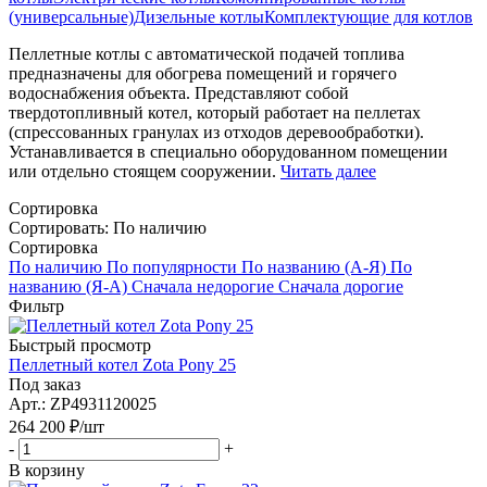
(универсальные)
Дизельные котлы
Комплектующие для котлов
Пеллетные котлы с автоматической подачей топлива
предназначены для обогрева помещений и горячего
водоснабжения объекта. Представляют собой
твердотопливный котел, который работает на пеллетах
(спрессованных гранулах из отходов деревообработки).
Устанавливается в специально оборудованном помещении
или отдельно стоящем сооружении.
Читать далее
Сортировка
Сортировать:
По наличию
Сортировка
По наличию
По популярности
По названию (А-Я)
По
названию (Я-А)
Сначала недорогие
Сначала дорогие
Фильтр
Быстрый просмотр
Пеллетный котел Zota Pony 25
Под заказ
Арт.: ZP4931120025
264 200
₽
/шт
-
+
В корзину