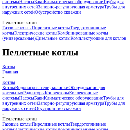
системы
Насосы
Баки
Климатическое оборудование
Трубы для
внутренних сетей
Запорно-регулирующая арматура
Трубы для
наружных сетей
Обустройство скважин
-
Пеллетные котлы
Газовые котлы
Пиролизные котлы
Твердотопливные
котлы
Электрические котлы
Комбинированные котлы
(универсальные)
Дизельные котлы
Комплектующие для котлов
Пеллетные котлы
Котлы
Главная
-
Котлы
Котлы
Водонагреватели, колонки
Оборудование для
котельных
Радиаторы
Конвекторы
Коллекторные
системы
Насосы
Баки
Климатическое оборудование
Трубы для
внутренних сетей
Запорно-регулирующая арматура
Трубы для
наружных сетей
Обустройство скважин
-
Пеллетные котлы
Газовые котлы
Пиролизные котлы
Твердотопливные
котлы
Электрические котлы
Комбинированные котлы