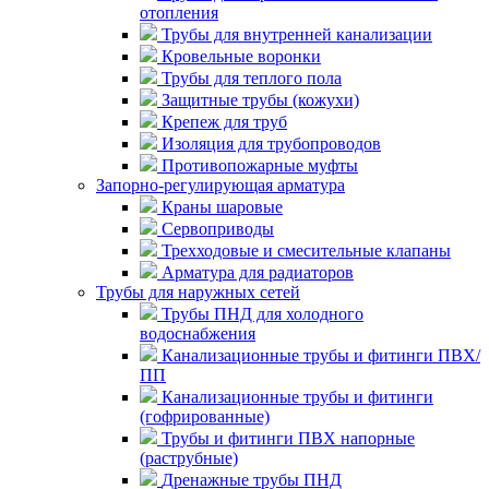
отопления
Трубы для внутренней канализации
Кровельные воронки
Трубы для теплого пола
Защитные трубы (кожухи)
Крепеж для труб
Изоляция для трубопроводов
Противопожарные муфты
Запорно-регулирующая арматура
Краны шаровые
Сервоприводы
Трехходовые и смесительные клапаны
Арматура для радиаторов
Трубы для наружных сетей
Трубы ПНД для холодного
водоснабжения
Канализационные трубы и фитинги ПВХ/
ПП
Канализационные трубы и фитинги
(гофрированные)
Трубы и фитинги ПВХ напорные
(раструбные)
Дренажные трубы ПНД