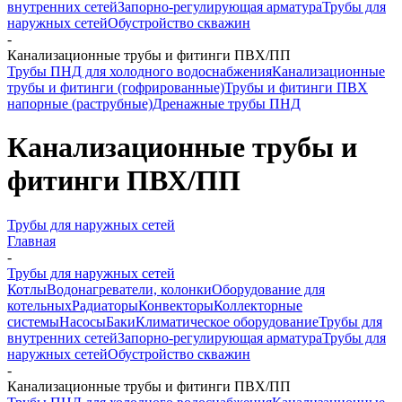
внутренних сетей
Запорно-регулирующая арматура
Трубы для
наружных сетей
Обустройство скважин
-
Канализационные трубы и фитинги ПВХ/ПП
Трубы ПНД для холодного водоснабжения
Канализационные
трубы и фитинги (гофрированные)
Трубы и фитинги ПВХ
напорные (раструбные)
Дренажные трубы ПНД
Канализационные трубы и
фитинги ПВХ/ПП
Трубы для наружных сетей
Главная
-
Трубы для наружных сетей
Котлы
Водонагреватели, колонки
Оборудование для
котельных
Радиаторы
Конвекторы
Коллекторные
системы
Насосы
Баки
Климатическое оборудование
Трубы для
внутренних сетей
Запорно-регулирующая арматура
Трубы для
наружных сетей
Обустройство скважин
-
Канализационные трубы и фитинги ПВХ/ПП