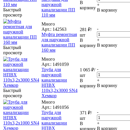
В
наружной
+
корзину
Быстрый
канализации ПП
В корзину
просмотр
110 мм
Много
-
Арт.: 142563
281
₽
/
Муфта ремонтная
шт
для наружной
+
В
канализации ПП
В корзину
корзину
Быстрый
160 мм
просмотр
Много
Арт.: 1491059
-
Труба для
1 065
₽
/
наружной
шт
канализации
+
В
НПВХ
В корзину
корзину
Быстрый
110x3,2x3000 SN4
просмотр
Хемкор
Много
Арт.: 1491056
-
Труба для
371
₽
/
наружной
шт
канализации
+
В
НПВХ
В корзину
корзину