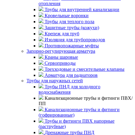
отопления
Трубы для внутренней канализации
Кровельные воронки
Трубы для теплого пола
Защитные трубы (кожухи)
Крепеж для труб
Изоляция для трубопроводов
Противопожарные муфты
Запорно-регулирующая арматура
Краны шаровые
Сервоприводы
Трехходовые и смесительные клапаны
Арматура для радиаторов
Трубы для наружных сетей
Трубы ПНД для холодного
водоснабжения
Канализационные трубы и фитинги ПВХ/
ПП
Канализационные трубы и фитинги
(гофрированные)
Трубы и фитинги ПВХ напорные
(раструбные)
Дренажные трубы ПНД