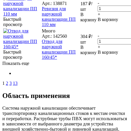
-
Арт.: 138871
187
₽
/
Ревизия для
шт
наружной
+
В
Быстрый
канализации ПП
В корзину
корзину
просмотр
110 мм
Много
-
Арт.: 142560
304
₽
/
Отвод для
шт
наружной
+
В
Быстрый
канализации ПП
В корзину
корзину
просмотр
160/45*
Показать еще
1
2
3
13
Область применения
Система наружной канализации обеспечивает
транспортировку канализационных стоков к местам очистки
и переработки. Раструбные трубы ПВХ могут использоваться
в зависимости от выбранного диаметра для устройства
внешней хозяйственно-бытовой и ливневой канализаций,