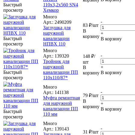
Быстрый
110x3,2x560 SN4
просмотр
Хемкор
Много
-
Арт.: 2490209
83
₽
/шт
Заглушка для
В
наружной
+
корзину
Быстрый
канализации
В корзину
просмотр
НПВХ 110
Много
-
Арт.: 139320
148
₽
/
Тройник для
шт
наружной
+
В
Быстрый
канализации ПП
В корзину
корзину
просмотр
110x110/87*
Много
-
Арт.: 141138
79
₽
/шт
Муфта ремонтная
В
для наружной
+
корзину
канализации ПП
В корзину
Быстрый
110 мм
просмотр
Много
-
Арт.: 139143
31
₽
/шт
Заглушка для