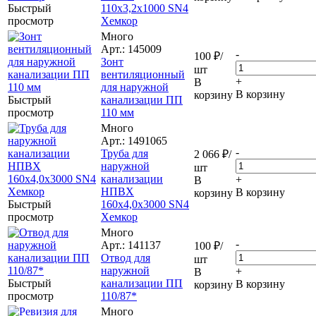
Быстрый
110x3,2x1000 SN4
просмотр
Хемкор
Много
Арт.: 145009
-
100
₽
/
Зонт
шт
вентиляционный
+
В
для наружной
В корзину
корзину
Быстрый
канализации ПП
просмотр
110 мм
Много
Арт.: 1491065
-
Труба для
2 066
₽
/
наружной
шт
канализации
+
В
НПВХ
В корзину
корзину
Быстрый
160x4,0x3000 SN4
просмотр
Хемкор
Много
-
Арт.: 141137
100
₽
/
Отвод для
шт
наружной
+
В
Быстрый
канализации ПП
В корзину
корзину
просмотр
110/87*
Много