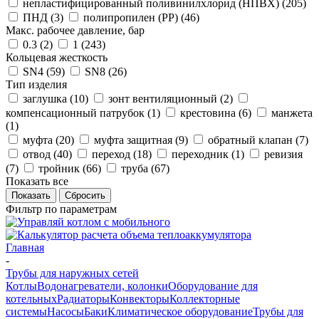
непластифицированный поливинилхлорид (НПВХ) (
205
)
ПНД (
3
)
полипропилен (PP) (
46
)
Макс. рабочее давление, бар
0.3 (
2
)
1 (
243
)
Кольцевая жесткость
SN4 (
59
)
SN8 (
26
)
Тип изделия
заглушка (
10
)
зонт вентиляционный (
2
)
компенсационный патрубок (
1
)
крестовина (
6
)
манжета
(
1
)
муфта (
20
)
муфта защитная (
9
)
обратный клапан (
7
)
отвод (
40
)
переход (
18
)
переходник (
1
)
ревизия
(
7
)
тройник (
66
)
труба (
67
)
Показать все
Сбросить
Фильтр по параметрам
Главная
-
Трубы для наружных сетей
Котлы
Водонагреватели, колонки
Оборудование для
котельных
Радиаторы
Конвекторы
Коллекторные
системы
Насосы
Баки
Климатическое оборудование
Трубы для