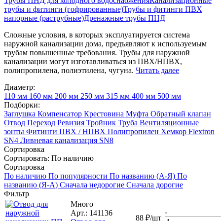
Трубы ПНД для холодного водоснабжения
Канализационные
трубы и фитинги (гофрированные)
Трубы и фитинги ПВХ
напорные (раструбные)
Дренажные трубы ПНД
Сложные условия, в которых эксплуатируется система
наружной канализации дома, предъявляют к используемым
трубам повышенные требования. Трубы для наружной
канализации могут изготавливаться из ПВХ/НПВХ,
полипропилена, полиэтилена, чугуна.
Читать далее
Диаметр:
110 мм
160 мм
200 мм
250 мм
315 мм
400 мм
500 мм
Подборки:
Заглушка
Компенсатор
Крестовина
Муфта
Обратный клапан
Отвод
Переход
Ревизия
Тройник
Труба
Вентиляционные
зонты
Фитинги
ПВХ / НПВХ
Полипропилен
Хемкор
Flextron
SN4
Ливневая канализация
SN8
Сортировка
Сортировать:
По наличию
Сортировка
По наличию
По популярности
По названию (А-Я)
По
названию (Я-А)
Сначала недорогие
Сначала дорогие
Фильтр
Много
-
Арт.: 141136
88
₽
/шт