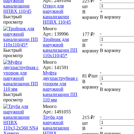
Арт.: 2491094
225
₽
/
Отвод для
шт
наружной
+
В
Быстрый
канализации
В корзину
корзину
просмотр
НПВХ 110/45
Много
-
Арт.: 139996
177
₽
/
Тройник для
шт
наружной
+
В
Быстрый
канализации ПП
В корзину
корзину
просмотр
110x110/45*
Много
Арт.: 141591
-
Муфта
81
₽
/шт
двухраструбная с
В
упором для
+
корзину
наружной
В корзину
Быстрый
канализации ПП
просмотр
110 мм
Много
Арт.: 1491055
-
Труба для
215
₽
/
наружной
шт
канализации
+
В
НПВХ
В корзину
корзину