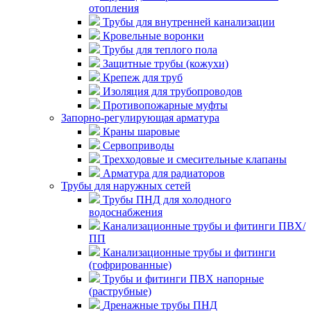
отопления
Трубы для внутренней канализации
Кровельные воронки
Трубы для теплого пола
Защитные трубы (кожухи)
Крепеж для труб
Изоляция для трубопроводов
Противопожарные муфты
Запорно-регулирующая арматура
Краны шаровые
Сервоприводы
Трехходовые и смесительные клапаны
Арматура для радиаторов
Трубы для наружных сетей
Трубы ПНД для холодного
водоснабжения
Канализационные трубы и фитинги ПВХ/
ПП
Канализационные трубы и фитинги
(гофрированные)
Трубы и фитинги ПВХ напорные
(раструбные)
Дренажные трубы ПНД