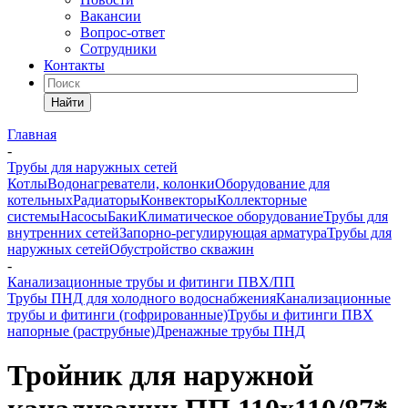
Вакансии
Вопрос-ответ
Сотрудники
Контакты
Найти
Главная
-
Трубы для наружных сетей
Котлы
Водонагреватели, колонки
Оборудование для
котельных
Радиаторы
Конвекторы
Коллекторные
системы
Насосы
Баки
Климатическое оборудование
Трубы для
внутренних сетей
Запорно-регулирующая арматура
Трубы для
наружных сетей
Обустройство скважин
-
Канализационные трубы и фитинги ПВХ/ПП
Трубы ПНД для холодного водоснабжения
Канализационные
трубы и фитинги (гофрированные)
Трубы и фитинги ПВХ
напорные (раструбные)
Дренажные трубы ПНД
Тройник для наружной