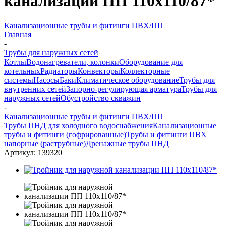
канализации ПП 110x110/87*
Канализационные трубы и фитинги ПВХ/ПП
Главная
-
Трубы для наружных сетей
Котлы
Водонагреватели, колонки
Оборудование для
котельных
Радиаторы
Конвекторы
Коллекторные
системы
Насосы
Баки
Климатическое оборудование
Трубы для
внутренних сетей
Запорно-регулирующая арматура
Трубы для
наружных сетей
Обустройство скважин
-
Канализационные трубы и фитинги ПВХ/ПП
Трубы ПНД для холодного водоснабжения
Канализационные
трубы и фитинги (гофрированные)
Трубы и фитинги ПВХ
напорные (раструбные)
Дренажные трубы ПНД
Артикул:
139320