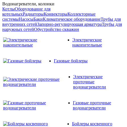
Водонагреватели, колонки
Котлы
Оборудование для
котельных
Радиаторы
Конвекторы
Коллекторные
системы
Насосы
Баки
Климатическое оборудование
Трубы для
внутренних сетей
Запорно-регулирующая арматура
Трубы для
наружных сетей
Обустройство скважин
Электрические
накопительные
Газовые бойлеры
Электрические
проточные
водонагреватели
Газовые проточные
водонагреватели
Бойлеры косвенного