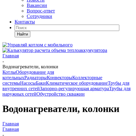
Вакансии
Вопрос-ответ
Сотрудники
Контакты
Найти
Главная
-
Водонагреватели, колонки
Котлы
Оборудование для
котельных
Радиаторы
Конвекторы
Коллекторные
системы
Насосы
Баки
Климатическое оборудование
Трубы для
внутренних сетей
Запорно-регулирующая арматура
Трубы для
наружных сетей
Обустройство скважин
Водонагреватели, колонки
Главная
Главная
-