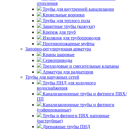
отопления
Трубы для внутренней канализации
Кровельные воронки
Трубы для теплого пола
Защитные трубы (кожухи)
Крепеж для труб
Изоляция для трубопроводов
Противопожарные муфты
Запорно-регулирующая арматура
Краны шаровые
Сервоприводы
Трехходовые и смесительные клапаны
Арматура для радиаторов
Трубы для наружных сетей
Трубы ПНД для холодного
водоснабжения
Канализационные трубы и фитинги ПВХ/
ПП
Канализационные трубы и фитинги
(гофрированные)
Трубы и фитинги ПВХ напорные
(раструбные)
Дренажные трубы ПНД