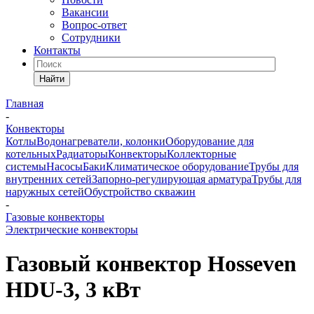
Вакансии
Вопрос-ответ
Сотрудники
Контакты
Найти
Главная
-
Конвекторы
Котлы
Водонагреватели, колонки
Оборудование для
котельных
Радиаторы
Конвекторы
Коллекторные
системы
Насосы
Баки
Климатическое оборудование
Трубы для
внутренних сетей
Запорно-регулирующая арматура
Трубы для
наружных сетей
Обустройство скважин
-
Газовые конвекторы
Электрические конвекторы
Газовый конвектор Hosseven
HDU-3, 3 кВт