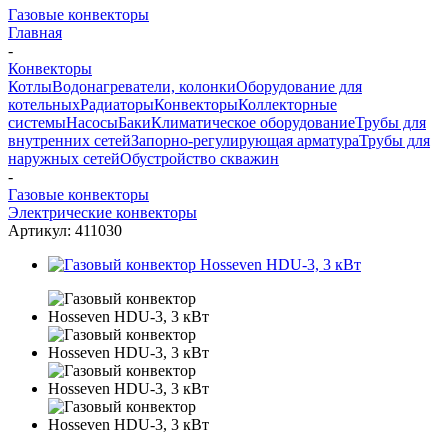
Газовые конвекторы
Главная
-
Конвекторы
Котлы
Водонагреватели, колонки
Оборудование для
котельных
Радиаторы
Конвекторы
Коллекторные
системы
Насосы
Баки
Климатическое оборудование
Трубы для
внутренних сетей
Запорно-регулирующая арматура
Трубы для
наружных сетей
Обустройство скважин
-
Газовые конвекторы
Электрические конвекторы
Артикул:
411030