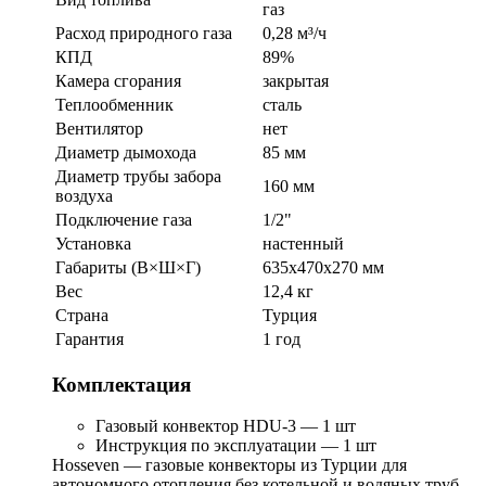
газ
Расход природного газа
0,28 м³/ч
КПД
89%
Камера сгорания
закрытая
Теплообменник
сталь
Вентилятор
нет
Диаметр дымохода
85 мм
Диаметр трубы забора
160 мм
воздуха
Подключение газа
1/2"
Установка
настенный
Габариты (В×Ш×Г)
635x470x270 мм
Вес
12,4 кг
Страна
Турция
Гарантия
1 год
Комплектация
Газовый конвектор HDU-3 — 1 шт
Инструкция по эксплуатации — 1 шт
Hosseven — газовые конвекторы из Турции для
автономного отопления без котельной и водяных труб.