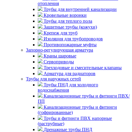
отопления
Трубы для внутренней канализации
Кровельные воронки
Трубы для теплого пола
Защитные трубы (кожухи)
Крепеж для труб
Изоляция для трубопроводов
Противопожарные муфты
Запорно-регулирующая арматура
Краны шаровые
Сервоприводы
Трехходовые и смесительные клапаны
Арматура для радиаторов
Трубы для наружных сетей
Трубы ПНД для холодного
водоснабжения
Канализационные трубы и фитинги ПВХ/
ПП
Канализационные трубы и фитинги
(гофрированные)
Трубы и фитинги ПВХ напорные
(раструбные)
Дренажные трубы ПНД