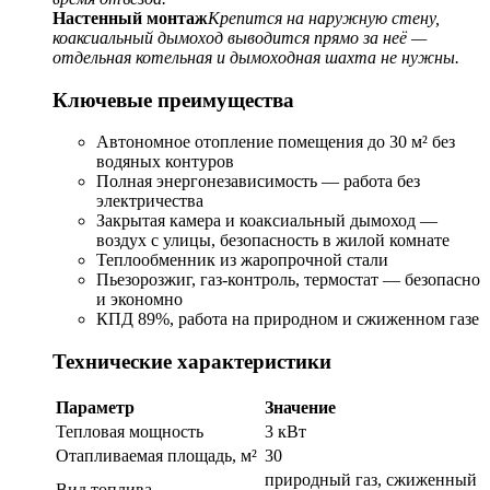
Настенный монтаж
Крепится на наружную стену,
коаксиальный дымоход выводится прямо за неё —
отдельная котельная и дымоходная шахта не нужны.
Ключевые преимущества
Автономное отопление помещения до 30 м² без
водяных контуров
Полная энергонезависимость — работа без
электричества
Закрытая камера и коаксиальный дымоход —
воздух с улицы, безопасность в жилой комнате
Теплообменник из жаропрочной стали
Пьезорозжиг, газ-контроль, термостат — безопасно
и экономно
КПД 89%, работа на природном и сжиженном газе
Технические характеристики
Параметр
Значение
Тепловая мощность
3 кВт
Отапливаемая площадь, м²
30
природный газ, сжиженный
Вид топлива