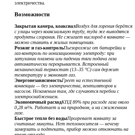
электричества.
Возможности
Закрытая камера, коаксиал
Воздух для горения берётся
с улицы через коаксиальную трубу, туда же выводятся
продукты сгорания. Не сжигает кислород в комнате —
можно ставить в жилых помещениях.
Розжиг и газ-контроль
Пьезорозжиг от батарейки и
газ-контроль по ионизационному электроду: при
затухании пламени или падении тяги подача газа
автоматически перекрывается. Встроенный
механический термостат (13–35 °C) сам держит
температуру и экономит газ.
Энергонезависимость
Греет на естественной
конвекции — без электричества, вентиляторов и
насосов. Незаменим там, где случаются перебои с
электроснабжением.
Экономичный расход
КПД 89% при расходе газа около
0,28 м³/ч. Работает и на природном, и на сжиженном
газе.
Быстрое тепло без воды
Прогревает комнату за
считаные минуты. Нет теплоносителя — нечему
замерзать и подтекать, прибор можно отключать на
время отъезда.