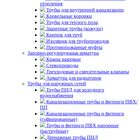
отопления
Трубы для внутренней канализации
Кровельные воронки
Трубы для теплого пола
Защитные трубы (кожухи)
Крепеж для труб
Изоляция для трубопроводов
Противопожарные муфты
Запорно-регулирующая арматура
Краны шаровые
Сервоприводы
Трехходовые и смесительные клапаны
Арматура для радиаторов
Трубы для наружных сетей
Трубы ПНД для холодного
водоснабжения
Канализационные трубы и фитинги ПВХ/
ПП
Канализационные трубы и фитинги
(гофрированные)
Трубы и фитинги ПВХ напорные
(раструбные)
Дренажные трубы ПНД