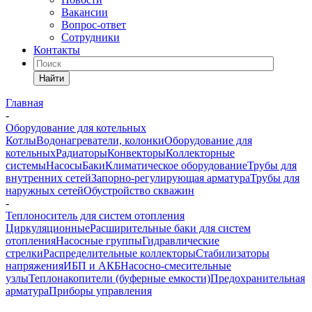
Вакансии
Вопрос-ответ
Сотрудники
Контакты
Найти
Главная
-
Оборудование для котельных
Котлы
Водонагреватели, колонки
Оборудование для
котельных
Радиаторы
Конвекторы
Коллекторные
системы
Насосы
Баки
Климатическое оборудование
Трубы для
внутренних сетей
Запорно-регулирующая арматура
Трубы для
наружных сетей
Обустройство скважин
-
Теплоноситель для систем отопления
Циркуляционные
Расширительные баки для систем
отопления
Насосные группы
Гидравлические
стрелки
Распределительные коллекторы
Стабилизаторы
напряжения
ИБП и АКБ
Насосно-смесительные
узлы
Теплонакопители (буферные емкости)
Предохранительная
арматура
Приборы управления