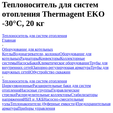
Теплоноситель для систем
отопления Thermagent EKO
-30°C, 20 кг
Теплоноситель для систем отопления
Главная
-
Оборудование для котельных
Котлы
Водонагреватели, колонки
Оборудование для
котельных
Радиаторы
Конвекторы
Коллекторные
системы
Насосы
Баки
Климатическое оборудование
Трубы для
внутренних сетей
Запорно-регулирующая арматура
Трубы для
наружных сетей
Обустройство скважин
-
Теплоноситель для систем отопления
Циркуляционные
Расширительные баки для систем
отопления
Насосные группы
Гидравлические
стрелки
Распределительные коллекторы
Стабилизаторы
напряжения
ИБП и АКБ
Насосно-смесительные
узлы
Теплонакопители (буферные емкости)
Предохранительная
арматура
Приборы управления