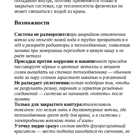
попадании внутрь, поэтому применяется только в
закрытых системах, где теплоноситель физически не
может смешаться с водой из крана.
Возможности
Система не разморозится
при аварийном отключении
котла или отъезде зимой вода в трубах превратится в
лёд и разорвёт радиаторы и теплообменник; гликолевая
заливка при замерзании переходит в вязкую кашу и не
рвёт металл
Присадки против коррозии и накипи
пакет присадок
пассивирует чёрные и цветные металлы и мешает
солям выпадать на стенках теплообменника — обычная
вода за пару сезонов зарастает накипью и ржавчиной
Не разъедает уплотнения
состав подобран так, чтобы
не разрушать резину, паронит и герметик резьбовых
соединений — система не начинает «потеть» после
заливки
Только для закрытого контура
этиленгликоль
токсичен: его нельзя лить в двухконтурные котлы, где
теплообменник греет воду для крана, и в системы с
электродными котлами типа «Галан»
Утечку видно сразу
в состав введён флуоресцентный
краситель — место подтёка находится по свечению, не