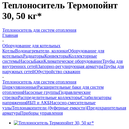
Теплоноситель Термопойнт
30, 50 кг*
Теплоноситель для систем отопления
Главная
-
Оборудование для котельных
Котлы
Водонагреватели, колонки
Оборудование для
котельных
Радиаторы
Конвекторы
Коллекторные
системы
Насосы
Баки
Климатическое оборудование
Трубы для
внутренних сетей
Запорно-регулирующая арматура
Трубы для
наружных сетей
Обустройство скважин
-
Теплоноситель для систем отопления
Циркуляционные
Расширительные баки для систем
отопления
Насосные группы
Гидравлические
стрелки
Распределительные коллекторы
Стабилизаторы
напряжения
ИБП и АКБ
Насосно-смесительные
узлы
Теплонакопители (буферные емкости)
Предохранительная
арматура
Приборы управления