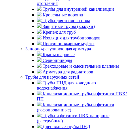
отопления
Трубы для внутренней канализации
Кровельные воронки
Трубы для теплого пола
Защитные трубы (кожухи)
Крепеж для труб
Изоляция для трубопроводов
Противопожарные муфты
Запорно-регулирующая арматура
Краны шаровые
Сервоприводы
Трехходовые и смесительные клапаны
Арматура для радиаторов
Трубы для наружных сетей
Трубы ПНД для холодного
водоснабжения
Канализационные трубы и фитинги ПВХ/
ПП
Канализационные трубы и фитинги
(гофрированные)
Трубы и фитинги ПВХ напорные
(раструбные)
Дренажные трубы ПНД