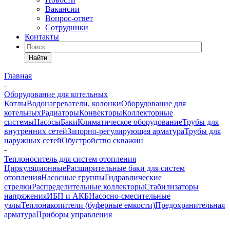
Вакансии
Вопрос-ответ
Сотрудники
Контакты
Найти
Главная
-
Оборудование для котельных
Котлы
Водонагреватели, колонки
Оборудование для
котельных
Радиаторы
Конвекторы
Коллекторные
системы
Насосы
Баки
Климатическое оборудование
Трубы для
внутренних сетей
Запорно-регулирующая арматура
Трубы для
наружных сетей
Обустройство скважин
-
Теплоноситель для систем отопления
Циркуляционные
Расширительные баки для систем
отопления
Насосные группы
Гидравлические
стрелки
Распределительные коллекторы
Стабилизаторы
напряжения
ИБП и АКБ
Насосно-смесительные
узлы
Теплонакопители (буферные емкости)
Предохранительная
арматура
Приборы управления