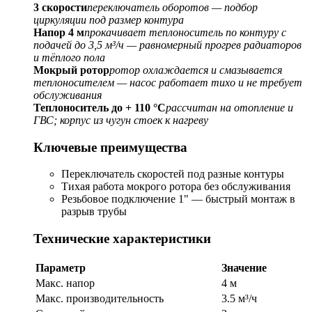
3 скорости
переключатель оборотов — подбор
циркуляции под размер контура
Напор 4 м
прокачивает теплоноситель по контуру с
подачей до 3,5 м³/ч — равномерный прогрев радиаторов
и тёплого пола
Мокрый ротор
ротор охлаждается и смазывается
теплоносителем — насос работает тихо и не требует
обслуживания
Теплоноситель до + 110 °C
рассчитан на отопление и
ГВС; корпус из чугун стоек к нагреву
Ключевые преимущества
Переключатель скоростей под разные контуры
Тихая работа мокрого ротора без обслуживания
Резьбовое подключение 1" — быстрый монтаж в
разрыв трубы
Технические характеристики
Параметр
Значение
Макс. напор
4 м
Макс. производительность
3.5 м³/ч