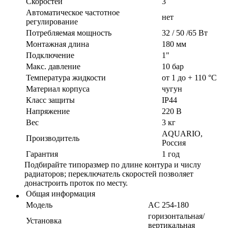
Скоростей
3
Автоматическое частотное
нет
регулирование
Потребляемая мощность
32 / 50 /65 Вт
Монтажная длина
180 мм
Подключение
1"
Макс. давление
10 бар
Температура жидкости
от 1 до + 110 °C
Материал корпуса
чугун
Класс защиты
IP44
Напряжение
220 В
Вес
3 кг
AQUARIO,
Производитель
Россия
Гарантия
1 год
Подбирайте типоразмер по длине контура и числу
радиаторов; переключатель скоростей позволяет
донастроить проток по месту.
Общая информация
Модель
AC 254-180
горизонтальная/
Установка
вертикальная