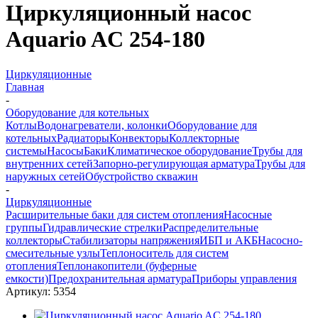
Циркуляционный насос
Aquario AC 254-180
Циркуляционные
Главная
-
Оборудование для котельных
Котлы
Водонагреватели, колонки
Оборудование для
котельных
Радиаторы
Конвекторы
Коллекторные
системы
Насосы
Баки
Климатическое оборудование
Трубы для
внутренних сетей
Запорно-регулирующая арматура
Трубы для
наружных сетей
Обустройство скважин
-
Циркуляционные
Расширительные баки для систем отопления
Насосные
группы
Гидравлические стрелки
Распределительные
коллекторы
Стабилизаторы напряжения
ИБП и АКБ
Насосно-
смесительные узлы
Теплоноситель для систем
отопления
Теплонакопители (буферные
емкости)
Предохранительная арматура
Приборы управления
Артикул:
5354