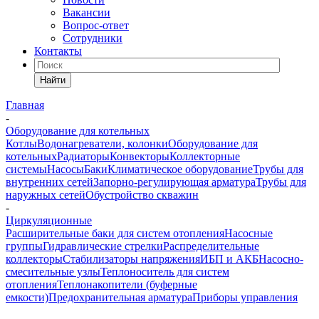
Вакансии
Вопрос-ответ
Сотрудники
Контакты
Найти
Главная
-
Оборудование для котельных
Котлы
Водонагреватели, колонки
Оборудование для
котельных
Радиаторы
Конвекторы
Коллекторные
системы
Насосы
Баки
Климатическое оборудование
Трубы для
внутренних сетей
Запорно-регулирующая арматура
Трубы для
наружных сетей
Обустройство скважин
-
Циркуляционные
Расширительные баки для систем отопления
Насосные
группы
Гидравлические стрелки
Распределительные
коллекторы
Стабилизаторы напряжения
ИБП и АКБ
Насосно-
смесительные узлы
Теплоноситель для систем
отопления
Теплонакопители (буферные
емкости)
Предохранительная арматура
Приборы управления