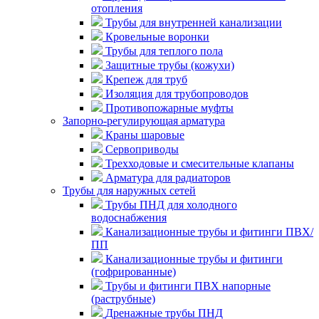
отопления
Трубы для внутренней канализации
Кровельные воронки
Трубы для теплого пола
Защитные трубы (кожухи)
Крепеж для труб
Изоляция для трубопроводов
Противопожарные муфты
Запорно-регулирующая арматура
Краны шаровые
Сервоприводы
Трехходовые и смесительные клапаны
Арматура для радиаторов
Трубы для наружных сетей
Трубы ПНД для холодного
водоснабжения
Канализационные трубы и фитинги ПВХ/
ПП
Канализационные трубы и фитинги
(гофрированные)
Трубы и фитинги ПВХ напорные
(раструбные)
Дренажные трубы ПНД