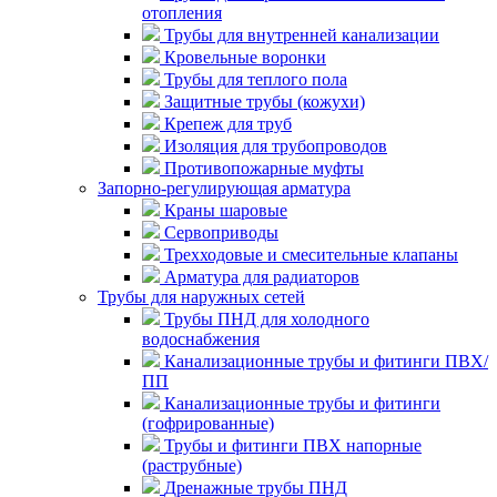
отопления
Трубы для внутренней канализации
Кровельные воронки
Трубы для теплого пола
Защитные трубы (кожухи)
Крепеж для труб
Изоляция для трубопроводов
Противопожарные муфты
Запорно-регулирующая арматура
Краны шаровые
Сервоприводы
Трехходовые и смесительные клапаны
Арматура для радиаторов
Трубы для наружных сетей
Трубы ПНД для холодного
водоснабжения
Канализационные трубы и фитинги ПВХ/
ПП
Канализационные трубы и фитинги
(гофрированные)
Трубы и фитинги ПВХ напорные
(раструбные)
Дренажные трубы ПНД