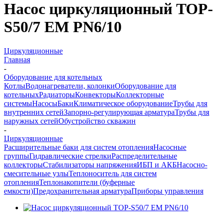
Насос циркуляционный TOP-
S50/7 EM PN6/10
Циркуляционные
Главная
-
Оборудование для котельных
Котлы
Водонагреватели, колонки
Оборудование для
котельных
Радиаторы
Конвекторы
Коллекторные
системы
Насосы
Баки
Климатическое оборудование
Трубы для
внутренних сетей
Запорно-регулирующая арматура
Трубы для
наружных сетей
Обустройство скважин
-
Циркуляционные
Расширительные баки для систем отопления
Насосные
группы
Гидравлические стрелки
Распределительные
коллекторы
Стабилизаторы напряжения
ИБП и АКБ
Насосно-
смесительные узлы
Теплоноситель для систем
отопления
Теплонакопители (буферные
емкости)
Предохранительная арматура
Приборы управления