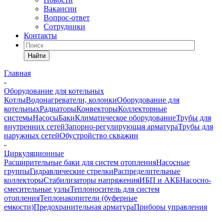
Вакансии
Вопрос-ответ
Сотрудники
Контакты
Найти
Главная
-
Оборудование для котельных
Котлы
Водонагреватели, колонки
Оборудование для
котельных
Радиаторы
Конвекторы
Коллекторные
системы
Насосы
Баки
Климатическое оборудование
Трубы для
внутренних сетей
Запорно-регулирующая арматура
Трубы для
наружных сетей
Обустройство скважин
-
Циркуляционные
Расширительные баки для систем отопления
Насосные
группы
Гидравлические стрелки
Распределительные
коллекторы
Стабилизаторы напряжения
ИБП и АКБ
Насосно-
смесительные узлы
Теплоноситель для систем
отопления
Теплонакопители (буферные
емкости)
Предохранительная арматура
Приборы управления