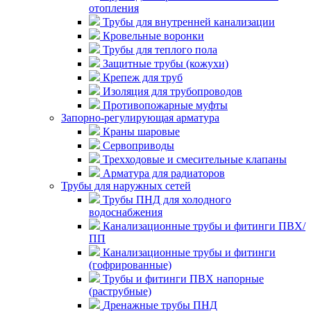
отопления
Трубы для внутренней канализации
Кровельные воронки
Трубы для теплого пола
Защитные трубы (кожухи)
Крепеж для труб
Изоляция для трубопроводов
Противопожарные муфты
Запорно-регулирующая арматура
Краны шаровые
Сервоприводы
Трехходовые и смесительные клапаны
Арматура для радиаторов
Трубы для наружных сетей
Трубы ПНД для холодного
водоснабжения
Канализационные трубы и фитинги ПВХ/
ПП
Канализационные трубы и фитинги
(гофрированные)
Трубы и фитинги ПВХ напорные
(раструбные)
Дренажные трубы ПНД