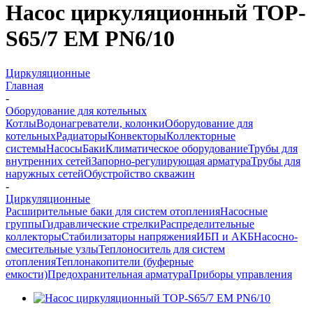
Насос циркуляционный TOP-
S65/7 EM PN6/10
Циркуляционные
Главная
-
Оборудование для котельных
Котлы
Водонагреватели, колонки
Оборудование для
котельных
Радиаторы
Конвекторы
Коллекторные
системы
Насосы
Баки
Климатическое оборудование
Трубы для
внутренних сетей
Запорно-регулирующая арматура
Трубы для
наружных сетей
Обустройство скважин
-
Циркуляционные
Расширительные баки для систем отопления
Насосные
группы
Гидравлические стрелки
Распределительные
коллекторы
Стабилизаторы напряжения
ИБП и АКБ
Насосно-
смесительные узлы
Теплоноситель для систем
отопления
Теплонакопители (буферные
емкости)
Предохранительная арматура
Приборы управления