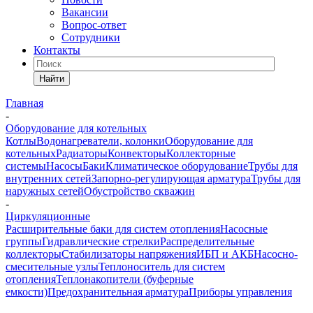
Вакансии
Вопрос-ответ
Сотрудники
Контакты
Найти
Главная
-
Оборудование для котельных
Котлы
Водонагреватели, колонки
Оборудование для
котельных
Радиаторы
Конвекторы
Коллекторные
системы
Насосы
Баки
Климатическое оборудование
Трубы для
внутренних сетей
Запорно-регулирующая арматура
Трубы для
наружных сетей
Обустройство скважин
-
Циркуляционные
Расширительные баки для систем отопления
Насосные
группы
Гидравлические стрелки
Распределительные
коллекторы
Стабилизаторы напряжения
ИБП и АКБ
Насосно-
смесительные узлы
Теплоноситель для систем
отопления
Теплонакопители (буферные
емкости)
Предохранительная арматура
Приборы управления