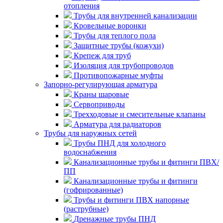
отопления
Трубы для внутренней канализации
Кровельные воронки
Трубы для теплого пола
Защитные трубы (кожухи)
Крепеж для труб
Изоляция для трубопроводов
Противопожарные муфты
Запорно-регулирующая арматура
Краны шаровые
Сервоприводы
Трехходовые и смесительные клапаны
Арматура для радиаторов
Трубы для наружных сетей
Трубы ПНД для холодного
водоснабжения
Канализационные трубы и фитинги ПВХ/
ПП
Канализационные трубы и фитинги
(гофрированные)
Трубы и фитинги ПВХ напорные
(раструбные)
Дренажные трубы ПНД