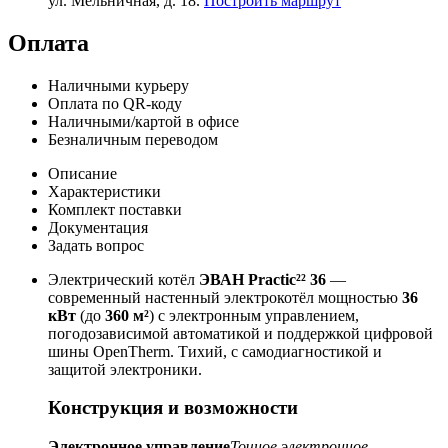
ул. Мельничная, д. 18.
Построить маршрут
Оплата
Наличными курьеру
Оплата по QR-коду
Наличными/картой в офисе
Безналичным переводом
Описание
Характеристики
Комплект поставки
Документация
Задать вопрос
Электрический котёл
ЭВАН Practic²² 36
—
современный настенный электрокотёл мощностью
36
кВт
(до
360 м²
) с электронным управлением,
погодозависимой автоматикой и поддержкой цифровой
шины OpenTherm. Тихий, с самодиагностикой и
защитой электроники.
Конструкция и возможности
Электронное управление
Точное электронное