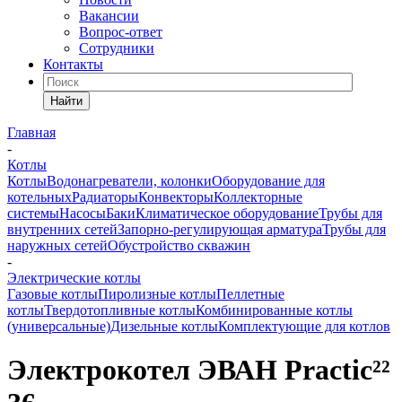
Вакансии
Вопрос-ответ
Сотрудники
Контакты
Найти
Главная
-
Котлы
Котлы
Водонагреватели, колонки
Оборудование для
котельных
Радиаторы
Конвекторы
Коллекторные
системы
Насосы
Баки
Климатическое оборудование
Трубы для
внутренних сетей
Запорно-регулирующая арматура
Трубы для
наружных сетей
Обустройство скважин
-
Электрические котлы
Газовые котлы
Пиролизные котлы
Пеллетные
котлы
Твердотопливные котлы
Комбинированные котлы
(универсальные)
Дизельные котлы
Комплектующие для котлов
Электрокотел ЭВАН Practic²²