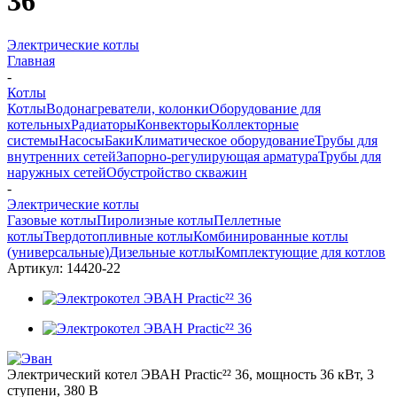
36
Электрические котлы
Главная
-
Котлы
Котлы
Водонагреватели, колонки
Оборудование для
котельных
Радиаторы
Конвекторы
Коллекторные
системы
Насосы
Баки
Климатическое оборудование
Трубы для
внутренних сетей
Запорно-регулирующая арматура
Трубы для
наружных сетей
Обустройство скважин
-
Электрические котлы
Газовые котлы
Пиролизные котлы
Пеллетные
котлы
Твердотопливные котлы
Комбинированные котлы
(универсальные)
Дизельные котлы
Комплектующие для котлов
Артикул:
14420-22
Электрический котел ЭВАН Practic²² 36, мощность 36 кВт, 3
ступени, 380 В