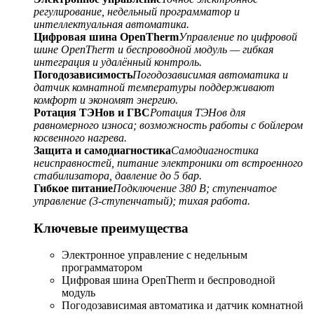
регулирование, недельный программатор и
интеллектуальная автоматика.
Цифровая шина OpenTherm
Управление по цифровой
шине OpenTherm и беспроводной модуль — гибкая
интеграция и удалённый контроль.
Погодозависимость
Погодозависимая автоматика и
датчик комнатной температуры поддерживают
комфорт и экономят энергию.
Ротация ТЭНов и ГВС
Ротация ТЭНов для
равномерного износа; возможность работы с бойлером
косвенного нагрева.
Защита и самодиагностика
Самодиагностика
неисправностей, питание электроники от встроенного
стабилизатора, давление до 5 бар.
Гибкое питание
Подключение 380 В; ступенчатое
управление (3-ступенчатый); тихая работа.
Ключевые преимущества
Электронное управление с недельным
программатором
Цифровая шина OpenTherm и беспроводной
модуль
Погодозависимая автоматика и датчик комнатной