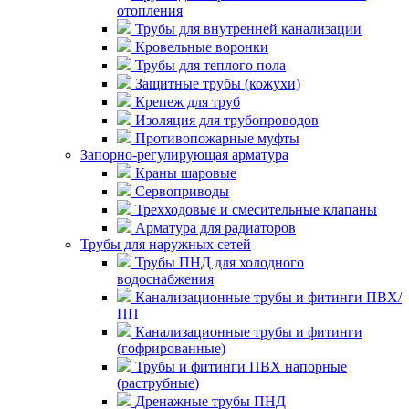
отопления
Трубы для внутренней канализации
Кровельные воронки
Трубы для теплого пола
Защитные трубы (кожухи)
Крепеж для труб
Изоляция для трубопроводов
Противопожарные муфты
Запорно-регулирующая арматура
Краны шаровые
Сервоприводы
Трехходовые и смесительные клапаны
Арматура для радиаторов
Трубы для наружных сетей
Трубы ПНД для холодного
водоснабжения
Канализационные трубы и фитинги ПВХ/
ПП
Канализационные трубы и фитинги
(гофрированные)
Трубы и фитинги ПВХ напорные
(раструбные)
Дренажные трубы ПНД