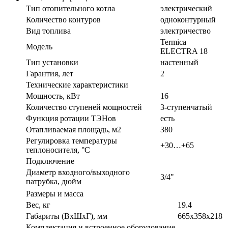
Тип отопительного котла
электрический
Количество контуров
одноконтурный
Вид топлива
электричество
Termica
Модель
ELECTRA 18
Тип установки
настенный
Гарантия, лет
2
Технические характеристики
Мощность, кВт
16
Количество ступеней мощностей
3-ступенчатый
Функция ротации ТЭНов
есть
Отапливаемая площадь, м2
380
Регулировка температуры
+30…+65
теплоносителя, °С
Подключение
Диаметр входного/выходного
3/4"
патрубка, дюйм
Размеры и масса
Вес, кг
19.4
Габариты (ВxШxГ), мм
665х358х218
Комплектация и встроенное оборудование