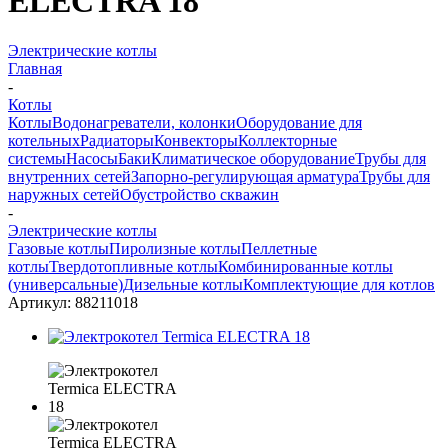
ELECTRA 18
Электрические котлы
Главная
-
Котлы
Котлы
Водонагреватели, колонки
Оборудование для
котельных
Радиаторы
Конвекторы
Коллекторные
системы
Насосы
Баки
Климатическое оборудование
Трубы для
внутренних сетей
Запорно-регулирующая арматура
Трубы для
наружных сетей
Обустройство скважин
-
Электрические котлы
Газовые котлы
Пиролизные котлы
Пеллетные
котлы
Твердотопливные котлы
Комбинированные котлы
(универсальные)
Дизельные котлы
Комплектующие для котлов
Артикул:
88211018