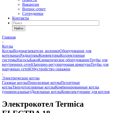
Вакансии
Вопрос-ответ
Сотрудники
Контакты
Найти
Главная
-
Котлы
Котлы
Водонагреватели, колонки
Оборудование для
котельных
Радиаторы
Конвекторы
Коллекторные
системы
Насосы
Баки
Климатическое оборудование
Трубы для
внутренних сетей
Запорно-регулирующая арматура
Трубы для
наружных сетей
Обустройство скважин
-
Электрические котлы
Газовые котлы
Пиролизные котлы
Пеллетные
котлы
Твердотопливные котлы
Комбинированные котлы
(универсальные)
Дизельные котлы
Комплектующие для котлов
Электрокотел Termica