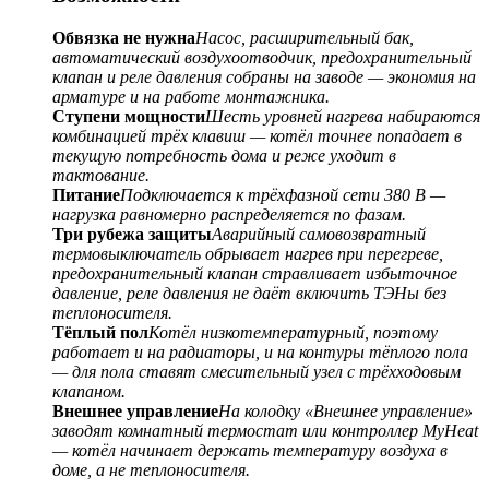
Обвязка не нужна
Насос, расширительный бак,
автоматический воздухоотводчик, предохранительный
клапан и реле давления собраны на заводе — экономия на
арматуре и на работе монтажника.
Ступени мощности
Шесть уровней нагрева набираются
комбинацией трёх клавиш — котёл точнее попадает в
текущую потребность дома и реже уходит в
тактование.
Питание
Подключается к трёхфазной сети 380 В —
нагрузка равномерно распределяется по фазам.
Три рубежа защиты
Аварийный самовозвратный
термовыключатель обрывает нагрев при перегреве,
предохранительный клапан стравливает избыточное
давление, реле давления не даёт включить ТЭНы без
теплоносителя.
Тёплый пол
Котёл низкотемпературный, поэтому
работает и на радиаторы, и на контуры тёплого пола
— для пола ставят смесительный узел с трёхходовым
клапаном.
Внешнее управление
На колодку «Внешнее управление»
заводят комнатный термостат или контроллер MyHeat
— котёл начинает держать температуру воздуха в
доме, а не теплоносителя.