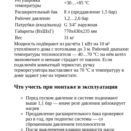
Регулировка
+30…+85 °С
температуры
Расширительный бак
8 л (преддавление 1,5 бар)
Рабочее давление
1,2…2,6 бар
Патрубки (вход/выход)
G 3/4" наружная
Габариты (ВxШxГ)
770x430x235 мм
Вес
31 кг
Мощность подбирают из расчёта 1 кВт на 10 м²
утеплённого дома с потолками до 3 м. Рабочий диапазон
температуры теплоносителя — 40…70 °С: на нём котёл
экономичнее и меньше страдает от накипи. Если
подключён комнатный термостат, ручку
терморегулятора выставляют на 70 °С и температуру в
доме задают уже на термостате.
Что учесть при монтаже и эксплуатации
Перед пуском давление в системе поднимают
выше 1,1 бар — иначе реле давления заблокирует
нагрев
Преддавление расширительного бака проверяют
раз в год, при подпитке системы — со
сброшенным давлением теплоносителя
После выключения клавиш мощности насос