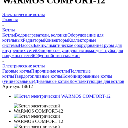
WARMOS COMFORT-12
Электрические котлы
Главная
-
Котлы
Котлы
Водонагреватели, колонки
Оборудование для
котельных
Радиаторы
Конвекторы
Коллекторные
системы
Насосы
Баки
Климатическое оборудование
Трубы для
внутренних сетей
Запорно-регулирующая арматура
Трубы для
наружных сетей
Обустройство скважин
-
Электрические котлы
Газовые котлы
Пиролизные котлы
Пеллетные
котлы
Твердотопливные котлы
Комбинированные котлы
(универсальные)
Дизельные котлы
Комплектующие для котлов
Артикул:
14612