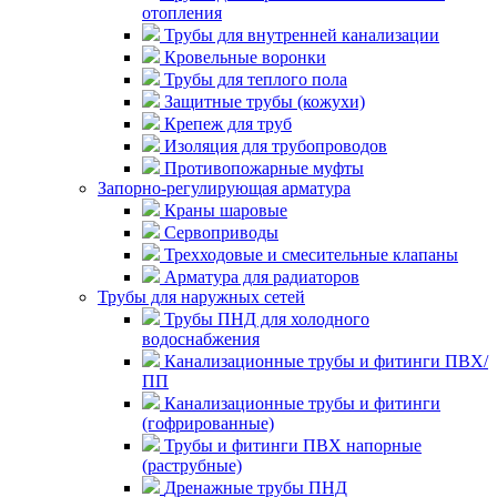
отопления
Трубы для внутренней канализации
Кровельные воронки
Трубы для теплого пола
Защитные трубы (кожухи)
Крепеж для труб
Изоляция для трубопроводов
Противопожарные муфты
Запорно-регулирующая арматура
Краны шаровые
Сервоприводы
Трехходовые и смесительные клапаны
Арматура для радиаторов
Трубы для наружных сетей
Трубы ПНД для холодного
водоснабжения
Канализационные трубы и фитинги ПВХ/
ПП
Канализационные трубы и фитинги
(гофрированные)
Трубы и фитинги ПВХ напорные
(раструбные)
Дренажные трубы ПНД