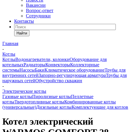
Вакансии
Вопрос-ответ
Сотрудники
Контакты
Найти
Главная
-
Котлы
Котлы
Водонагреватели, колонки
Оборудование для
котельных
Радиаторы
Конвекторы
Коллекторные
системы
Насосы
Баки
Климатическое оборудование
Трубы для
внутренних сетей
Запорно-регулирующая арматура
Трубы для
наружных сетей
Обустройство скважин
-
Электрические котлы
Газовые котлы
Пиролизные котлы
Пеллетные
котлы
Твердотопливные котлы
Комбинированные котлы
(универсальные)
Дизельные котлы
Комплектующие для котлов
Котел электрический