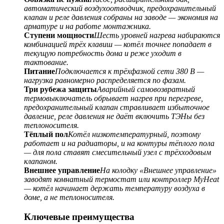
автоматический воздухоотводчик, предохранительный
клапан и реле давления собраны на заводе — экономия на
арматуре и на работе монтажника.
Ступени мощности
Шесть уровней нагрева набираются
комбинацией трёх клавиш — котёл точнее попадает в
текущую потребность дома и реже уходит в
тактование.
Питание
Подключается к трёхфазной сети 380 В —
нагрузка равномерно распределяется по фазам.
Три рубежа защиты
Аварийный самовозвратный
термовыключатель обрывает нагрев при перегреве,
предохранительный клапан стравливает избыточное
давление, реле давления не даёт включить ТЭНы без
теплоносителя.
Тёплый пол
Котёл низкотемпературный, поэтому
работает и на радиаторы, и на контуры тёплого пола
— для пола ставят смесительный узел с трёхходовым
клапаном.
Внешнее управление
На колодку «Внешнее управление»
заводят комнатный термостат или контроллер MyHeat
— котёл начинает держать температуру воздуха в
доме, а не теплоносителя.
Ключевые преимущества