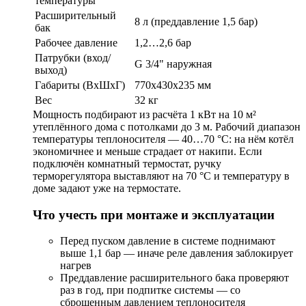
температуры
Расширительный
8 л (преддавление 1,5 бар)
бак
Рабочее давление
1,2…2,6 бар
Патрубки (вход/
G 3/4" наружная
выход)
Габариты (ВxШxГ)
770x430x235 мм
Вес
32 кг
Мощность подбирают из расчёта 1 кВт на 10 м²
утеплённого дома с потолками до 3 м. Рабочий диапазон
температуры теплоносителя — 40…70 °С: на нём котёл
экономичнее и меньше страдает от накипи. Если
подключён комнатный термостат, ручку
терморегулятора выставляют на 70 °С и температуру в
доме задают уже на термостате.
Что учесть при монтаже и эксплуатации
Перед пуском давление в системе поднимают
выше 1,1 бар — иначе реле давления заблокирует
нагрев
Преддавление расширительного бака проверяют
раз в год, при подпитке системы — со
сброшенным давлением теплоносителя