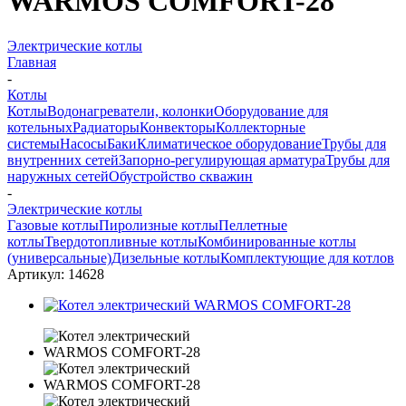
WARMOS COMFORT-28
Электрические котлы
Главная
-
Котлы
Котлы
Водонагреватели, колонки
Оборудование для
котельных
Радиаторы
Конвекторы
Коллекторные
системы
Насосы
Баки
Климатическое оборудование
Трубы для
внутренних сетей
Запорно-регулирующая арматура
Трубы для
наружных сетей
Обустройство скважин
-
Электрические котлы
Газовые котлы
Пиролизные котлы
Пеллетные
котлы
Твердотопливные котлы
Комбинированные котлы
(универсальные)
Дизельные котлы
Комплектующие для котлов
Артикул:
14628