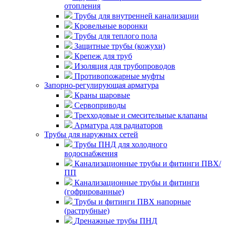
отопления
Трубы для внутренней канализации
Кровельные воронки
Трубы для теплого пола
Защитные трубы (кожухи)
Крепеж для труб
Изоляция для трубопроводов
Противопожарные муфты
Запорно-регулирующая арматура
Краны шаровые
Сервоприводы
Трехходовые и смесительные клапаны
Арматура для радиаторов
Трубы для наружных сетей
Трубы ПНД для холодного
водоснабжения
Канализационные трубы и фитинги ПВХ/
ПП
Канализационные трубы и фитинги
(гофрированные)
Трубы и фитинги ПВХ напорные
(раструбные)
Дренажные трубы ПНД