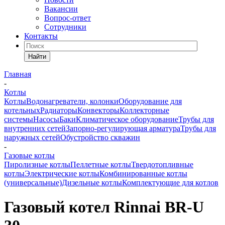
Вакансии
Вопрос-ответ
Сотрудники
Контакты
Найти
Главная
-
Котлы
Котлы
Водонагреватели, колонки
Оборудование для
котельных
Радиаторы
Конвекторы
Коллекторные
системы
Насосы
Баки
Климатическое оборудование
Трубы для
внутренних сетей
Запорно-регулирующая арматура
Трубы для
наружных сетей
Обустройство скважин
-
Газовые котлы
Пиролизные котлы
Пеллетные котлы
Твердотопливные
котлы
Электрические котлы
Комбинированные котлы
(универсальные)
Дизельные котлы
Комплектующие для котлов
Газовый котел Rinnai BR-U