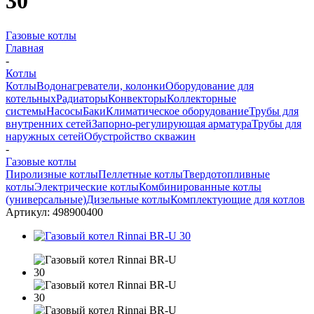
30
Газовые котлы
Главная
-
Котлы
Котлы
Водонагреватели, колонки
Оборудование для
котельных
Радиаторы
Конвекторы
Коллекторные
системы
Насосы
Баки
Климатическое оборудование
Трубы для
внутренних сетей
Запорно-регулирующая арматура
Трубы для
наружных сетей
Обустройство скважин
-
Газовые котлы
Пиролизные котлы
Пеллетные котлы
Твердотопливные
котлы
Электрические котлы
Комбинированные котлы
(универсальные)
Дизельные котлы
Комплектующие для котлов
Артикул:
498900400