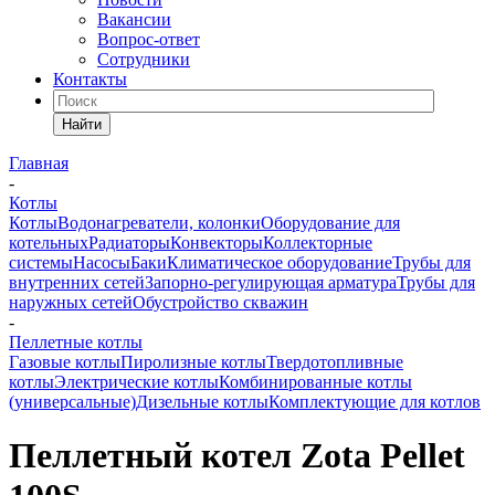
Вакансии
Вопрос-ответ
Сотрудники
Контакты
Найти
Главная
-
Котлы
Котлы
Водонагреватели, колонки
Оборудование для
котельных
Радиаторы
Конвекторы
Коллекторные
системы
Насосы
Баки
Климатическое оборудование
Трубы для
внутренних сетей
Запорно-регулирующая арматура
Трубы для
наружных сетей
Обустройство скважин
-
Пеллетные котлы
Газовые котлы
Пиролизные котлы
Твердотопливные
котлы
Электрические котлы
Комбинированные котлы
(универсальные)
Дизельные котлы
Комплектующие для котлов
Пеллетный котел Zota Pellet