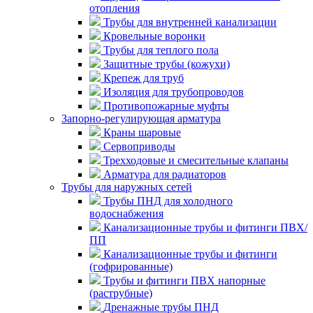
отопления
Трубы для внутренней канализации
Кровельные воронки
Трубы для теплого пола
Защитные трубы (кожухи)
Крепеж для труб
Изоляция для трубопроводов
Противопожарные муфты
Запорно-регулирующая арматура
Краны шаровые
Сервоприводы
Трехходовые и смесительные клапаны
Арматура для радиаторов
Трубы для наружных сетей
Трубы ПНД для холодного
водоснабжения
Канализационные трубы и фитинги ПВХ/
ПП
Канализационные трубы и фитинги
(гофрированные)
Трубы и фитинги ПВХ напорные
(раструбные)
Дренажные трубы ПНД