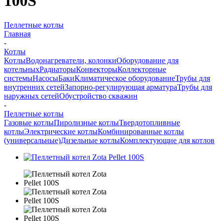
100S
Пеллетные котлы
Главная
-
Котлы
Котлы
Водонагреватели, колонки
Оборудование для
котельных
Радиаторы
Конвекторы
Коллекторные
системы
Насосы
Баки
Климатическое оборудование
Трубы для
внутренних сетей
Запорно-регулирующая арматура
Трубы для
наружных сетей
Обустройство скважин
-
Пеллетные котлы
Газовые котлы
Пиролизные котлы
Твердотопливные
котлы
Электрические котлы
Комбинированные котлы
(универсальные)
Дизельные котлы
Комплектующие для котлов