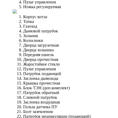
Пульт управления
Ножка регулируемая
Корпус котла
Топка
Газоход
Дымовой патрубок
Зольник
Колосники
Дверца загрузочная
Дверца зольника
Передняя панель
Дверца прочистная
Жаростойкое стекло
Пульт управления
Патрубок подающий
Заслонка дымохода
Крышка прочистная
Блок ТЭН (доп.комплект)
Патрубок обратный
Сливной патрубок
Заслонка воздушная
Гильза датчика ПУ
Болт заземления
Патрубок рециркуляции (подающий)