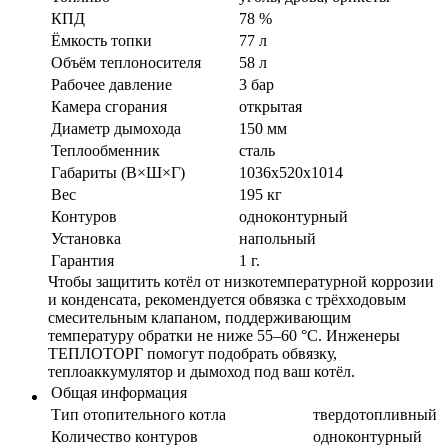
КПД
78 %
Ёмкость топки
77 л
Объём теплоносителя
58 л
Рабочее давление
3 бар
Камера сгорания
открытая
Диаметр дымохода
150 мм
Теплообменник
сталь
Габариты (В×Ш×Г)
1036x520x1014
Вес
195 кг
Контуров
одноконтурный
Установка
напольный
Гарантия
1 г.
Чтобы защитить котёл от низкотемпературной коррозии
и конденсата, рекомендуется обвязка с трёхходовым
смесительным клапаном, поддерживающим
температуру обратки не ниже 55–60 °С. Инженеры
ТЕПЛОТОРГ помогут подобрать обвязку,
теплоаккумулятор и дымоход под ваш котёл.
Общая информация
Тип отопительного котла
твердотопливный
Количество контуров
одноконтурный