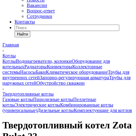
Вакансии
Вопрос-ответ
Сотрудники
Контакты
Найти
Главная
-
Котлы
Котлы
Водонагреватели, колонки
Оборудование для
котельных
Радиаторы
Конвекторы
Коллекторные
системы
Насосы
Баки
Климатическое оборудование
Трубы для
внутренних сетей
Запорно-регулирующая арматура
Трубы для
наружных сетей
Обустройство скважин
-
Твердотопливные котлы
Газовые котлы
Пиролизные котлы
Пеллетные
котлы
Электрические котлы
Комбинированные котлы
(универсальные)
Дизельные котлы
Комплектующие для котлов
Твердотопливный котел Zota