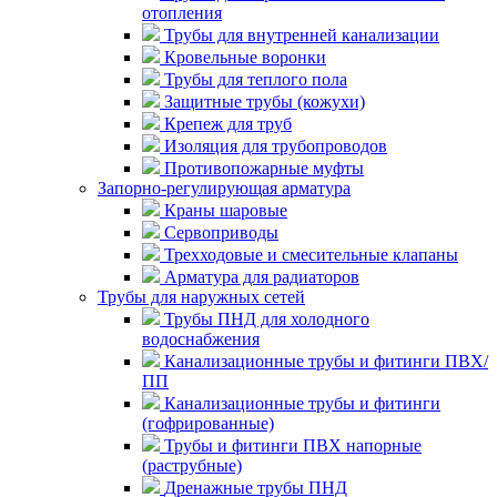
отопления
Трубы для внутренней канализации
Кровельные воронки
Трубы для теплого пола
Защитные трубы (кожухи)
Крепеж для труб
Изоляция для трубопроводов
Противопожарные муфты
Запорно-регулирующая арматура
Краны шаровые
Сервоприводы
Трехходовые и смесительные клапаны
Арматура для радиаторов
Трубы для наружных сетей
Трубы ПНД для холодного
водоснабжения
Канализационные трубы и фитинги ПВХ/
ПП
Канализационные трубы и фитинги
(гофрированные)
Трубы и фитинги ПВХ напорные
(раструбные)
Дренажные трубы ПНД