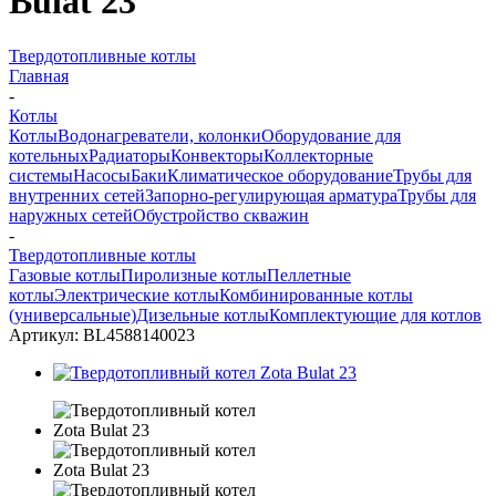
Bulat 23
Твердотопливные котлы
Главная
-
Котлы
Котлы
Водонагреватели, колонки
Оборудование для
котельных
Радиаторы
Конвекторы
Коллекторные
системы
Насосы
Баки
Климатическое оборудование
Трубы для
внутренних сетей
Запорно-регулирующая арматура
Трубы для
наружных сетей
Обустройство скважин
-
Твердотопливные котлы
Газовые котлы
Пиролизные котлы
Пеллетные
котлы
Электрические котлы
Комбинированные котлы
(универсальные)
Дизельные котлы
Комплектующие для котлов
Артикул:
BL4588140023