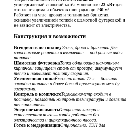
универсальный стальной котёл мощностью
23 кВт
для
отопления дома и объектов площадью до
230 м²
.
Работает на угле, дровах и топливных брикетах,
оснащён увеличенной топкой с шамотной футеровкой и
не зависит от электричества.
Конструкция и возможности
Всеядность по топливу
Уголь, дрова и брикеты. Две
колосниковые решётки в комплекте — под разные виды
топлива.
Шамотная футеровка
Топка облицована шамотным
кирпичом: защищает сталь от прогара, аккумулирует
тепло и повышает полноту сгорания.
Увеличенная топка
Ёмкость топки 77 л — большая
закладка топлива и более долгий промежуток между
загрузками.
Контроль в комплекте
Термоманометр входит в
поставку: наглядный контроль температуры и давления
теплоносителя.
Энергонезависимость
Открытая камера и
естественная тяга — котёл работает без
электричества и циркуляционного насоса.
Готов к модернизации
Опционально: ТЭН для