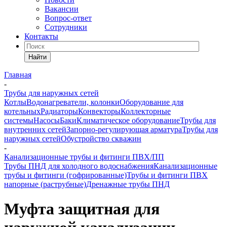
Вакансии
Вопрос-ответ
Сотрудники
Контакты
Найти
Главная
-
Трубы для наружных сетей
Котлы
Водонагреватели, колонки
Оборудование для
котельных
Радиаторы
Конвекторы
Коллекторные
системы
Насосы
Баки
Климатическое оборудование
Трубы для
внутренних сетей
Запорно-регулирующая арматура
Трубы для
наружных сетей
Обустройство скважин
-
Канализационные трубы и фитинги ПВХ/ПП
Трубы ПНД для холодного водоснабжения
Канализационные
трубы и фитинги (гофрированные)
Трубы и фитинги ПВХ
напорные (раструбные)
Дренажные трубы ПНД
Муфта защитная для