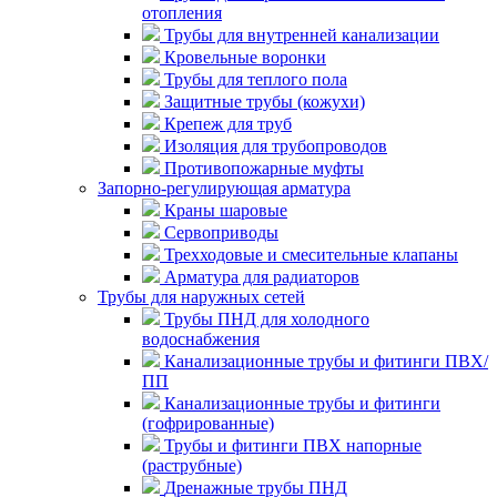
отопления
Трубы для внутренней канализации
Кровельные воронки
Трубы для теплого пола
Защитные трубы (кожухи)
Крепеж для труб
Изоляция для трубопроводов
Противопожарные муфты
Запорно-регулирующая арматура
Краны шаровые
Сервоприводы
Трехходовые и смесительные клапаны
Арматура для радиаторов
Трубы для наружных сетей
Трубы ПНД для холодного
водоснабжения
Канализационные трубы и фитинги ПВХ/
ПП
Канализационные трубы и фитинги
(гофрированные)
Трубы и фитинги ПВХ напорные
(раструбные)
Дренажные трубы ПНД