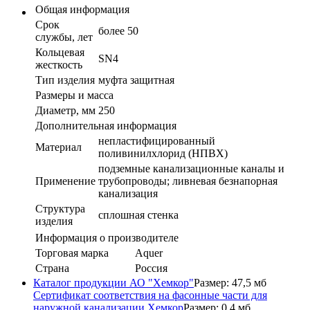
Общая информация
Срок
более 50
службы, лет
Кольцевая
SN4
жесткость
Тип изделия
муфта защитная
Размеры и масса
Диаметр, мм
250
Дополнительная информация
непластифицированный
Материал
поливинилхлорид (НПВХ)
подземные канализационные каналы и
Применение
трубопроводы; ливневая безнапорная
канализация
Структура
сплошная стенка
изделия
Информация о производителе
Торговая марка
Aquer
Страна
Россия
Каталог продукции АО "Хемкор"
Размер: 47,5 мб
Сертификат соответствия на фасонные части для
наружной канализации Хемкор
Размер: 0,4 мб