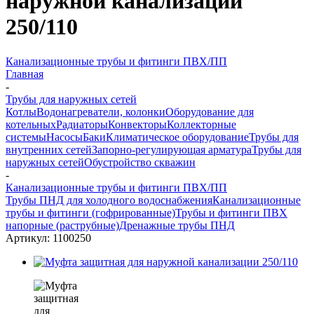
наружной канализации
250/110
Канализационные трубы и фитинги ПВХ/ПП
Главная
-
Трубы для наружных сетей
Котлы
Водонагреватели, колонки
Оборудование для
котельных
Радиаторы
Конвекторы
Коллекторные
системы
Насосы
Баки
Климатическое оборудование
Трубы для
внутренних сетей
Запорно-регулирующая арматура
Трубы для
наружных сетей
Обустройство скважин
-
Канализационные трубы и фитинги ПВХ/ПП
Трубы ПНД для холодного водоснабжения
Канализационные
трубы и фитинги (гофрированные)
Трубы и фитинги ПВХ
напорные (раструбные)
Дренажные трубы ПНД
Артикул:
1100250