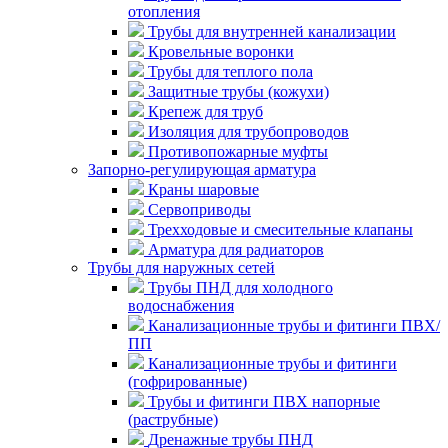
отопления
Трубы для внутренней канализации
Кровельные воронки
Трубы для теплого пола
Защитные трубы (кожухи)
Крепеж для труб
Изоляция для трубопроводов
Противопожарные муфты
Запорно-регулирующая арматура
Краны шаровые
Сервоприводы
Трехходовые и смесительные клапаны
Арматура для радиаторов
Трубы для наружных сетей
Трубы ПНД для холодного
водоснабжения
Канализационные трубы и фитинги ПВХ/
ПП
Канализационные трубы и фитинги
(гофрированные)
Трубы и фитинги ПВХ напорные
(раструбные)
Дренажные трубы ПНД