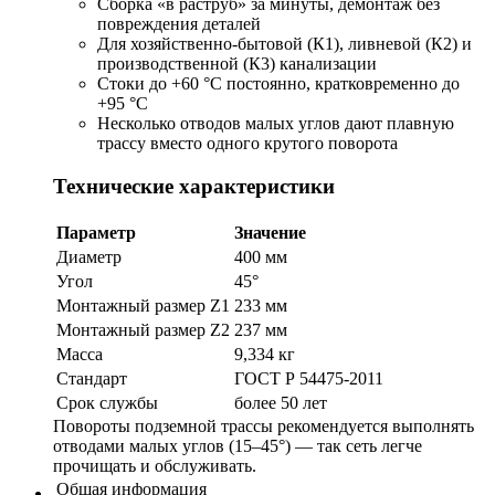
Сборка «в раструб» за минуты, демонтаж без
повреждения деталей
Для хозяйственно-бытовой (К1), ливневой (К2) и
производственной (К3) канализации
Стоки до +60 °C постоянно, кратковременно до
+95 °C
Несколько отводов малых углов дают плавную
трассу вместо одного крутого поворота
Технические характеристики
Параметр
Значение
Диаметр
400 мм
Угол
45°
Монтажный размер Z1
233 мм
Монтажный размер Z2
237 мм
Масса
9,334 кг
Стандарт
ГОСТ Р 54475-2011
Срок службы
более 50 лет
Повороты подземной трассы рекомендуется выполнять
отводами малых углов (15–45°) — так сеть легче
прочищать и обслуживать.
Общая информация