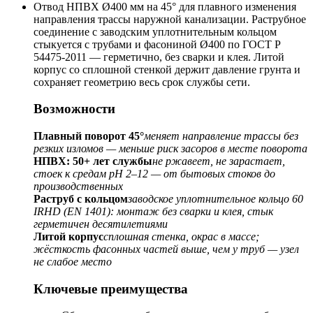
Отвод НПВХ Ø400 мм на 45° для плавного изменения
направления трассы наружной канализации. Раструбное
соединение с заводским уплотнительным кольцом
стыкуется с трубами и фасониной Ø400 по ГОСТ Р
54475-2011 — герметично, без сварки и клея. Литой
корпус со сплошной стенкой держит давление грунта и
сохраняет геометрию весь срок службы сети.
Возможности
Плавный поворот 45°
меняет направление трассы без
резких изломов — меньше риск засоров в месте поворота
НПВХ: 50+ лет службы
не ржавеет, не зарастает,
стоек к средам pH 2–12 — от бытовых стоков до
производственных
Раструб с кольцом
заводское уплотнительное кольцо 60
IRHD (EN 1401): монтаж без сварки и клея, стык
герметичен десятилетиями
Литой корпус
сплошная стенка, окрас в массе;
жёсткость фасонных частей выше, чем у труб — узел
не слабое место
Ключевые преимущества