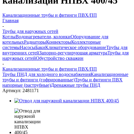
канализации НПВХ 400/45
Канализационные трубы и фитинги ПВХ/ПП
Главная
-
Трубы для наружных сетей
Котлы
Водонагреватели, колонки
Оборудование для
котельных
Радиаторы
Конвекторы
Коллекторные
системы
Насосы
Баки
Климатическое оборудование
Трубы для
внутренних сетей
Запорно-регулирующая арматура
Трубы для
наружных сетей
Обустройство скважин
-
Канализационные трубы и фитинги ПВХ/ПП
Трубы ПНД для холодного водоснабжения
Канализационные
трубы и фитинги (гофрированные)
Трубы и фитинги ПВХ
напорные (раструбные)
Дренажные трубы ПНД
Артикул:
2481171