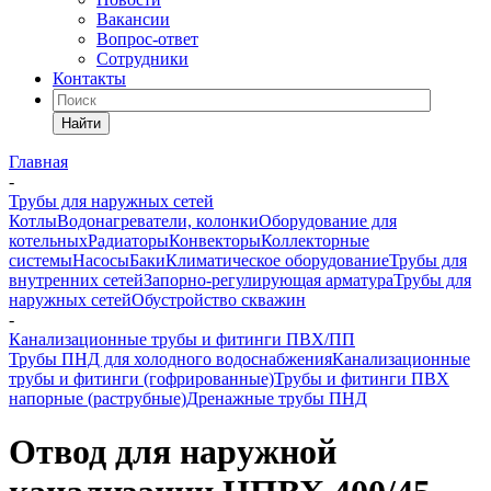
Вакансии
Вопрос-ответ
Сотрудники
Контакты
Найти
Главная
-
Трубы для наружных сетей
Котлы
Водонагреватели, колонки
Оборудование для
котельных
Радиаторы
Конвекторы
Коллекторные
системы
Насосы
Баки
Климатическое оборудование
Трубы для
внутренних сетей
Запорно-регулирующая арматура
Трубы для
наружных сетей
Обустройство скважин
-
Канализационные трубы и фитинги ПВХ/ПП
Трубы ПНД для холодного водоснабжения
Канализационные
трубы и фитинги (гофрированные)
Трубы и фитинги ПВХ
напорные (раструбные)
Дренажные трубы ПНД
Отвод для наружной