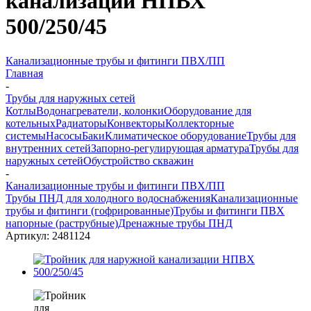
канализации НПВХ
500/250/45
Канализационные трубы и фитинги ПВХ/ПП
Главная
-
Трубы для наружных сетей
Котлы
Водонагреватели, колонки
Оборудование для
котельных
Радиаторы
Конвекторы
Коллекторные
системы
Насосы
Баки
Климатическое оборудование
Трубы для
внутренних сетей
Запорно-регулирующая арматура
Трубы для
наружных сетей
Обустройство скважин
-
Канализационные трубы и фитинги ПВХ/ПП
Трубы ПНД для холодного водоснабжения
Канализационные
трубы и фитинги (гофрированные)
Трубы и фитинги ПВХ
напорные (раструбные)
Дренажные трубы ПНД
Артикул:
2481124