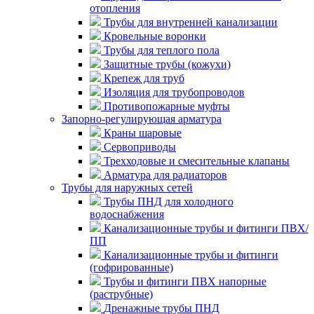
отопления
Трубы для внутренней канализации
Кровельные воронки
Трубы для теплого пола
Защитные трубы (кожухи)
Крепеж для труб
Изоляция для трубопроводов
Противопожарные муфты
Запорно-регулирующая арматура
Краны шаровые
Сервоприводы
Трехходовые и смесительные клапаны
Арматура для радиаторов
Трубы для наружных сетей
Трубы ПНД для холодного
водоснабжения
Канализационные трубы и фитинги ПВХ/
ПП
Канализационные трубы и фитинги
(гофрированные)
Трубы и фитинги ПВХ напорные
(раструбные)
Дренажные трубы ПНД