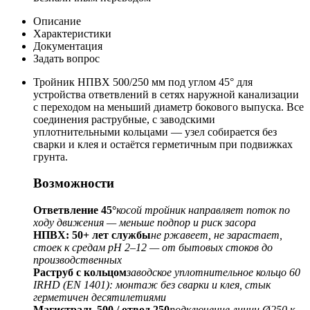
Описание
Характеристики
Документация
Задать вопрос
Тройник НПВХ 500/250 мм под углом 45° для
устройства ответвлений в сетях наружной канализации
с переходом на меньший диаметр бокового выпуска. Все
соединения раструбные, с заводскими
уплотнительными кольцами — узел собирается без
сварки и клея и остаётся герметичным при подвижках
грунта.
Возможности
Ответвление 45°
косой тройник направляет поток по
ходу движения — меньше подпор и риск засора
НПВХ: 50+ лет службы
не ржавеет, не зарастает,
стоек к средам pH 2–12 — от бытовых стоков до
производственных
Раструб с кольцом
заводское уплотнительное кольцо 60
IRHD (EN 1401): монтаж без сварки и клея, стык
герметичен десятилетиями
Магистраль 500 / отвод 250
подключение линии Ø250 к