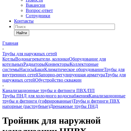
Вакансии
Вопрос-ответ
Сотрудники
Контакты
Найти
Главная
-
Трубы для наружных сетей
Котлы
Водонагреватели, колонки
Оборудование для
котельных
Радиаторы
Конвекторы
Коллекторные
системы
Насосы
Баки
Климатическое оборудование
Трубы для
внутренних сетей
Запорно-регулирующая арматура
Трубы для
наружных сетей
Обустройство скважин
-
Канализационные трубы и фитинги ПВХ/ПП
Трубы ПНД для холодного водоснабжения
Канализационные
трубы и фитинги (гофрированные)
Трубы и фитинги ПВХ
напорные (раструбные)
Дренажные трубы ПНД
Тройник для наружной