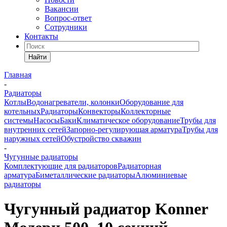
Вакансии
Вопрос-ответ
Сотрудники
Контакты
Найти
Главная
-
Радиаторы
Котлы
Водонагреватели, колонки
Оборудование для
котельных
Радиаторы
Конвекторы
Коллекторные
системы
Насосы
Баки
Климатическое оборудование
Трубы для
внутренних сетей
Запорно-регулирующая арматура
Трубы для
наружных сетей
Обустройство скважин
-
Чугунные радиаторы
Комплектующие для радиаторов
Радиаторная
арматура
Биметаллические радиаторы
Алюминиевые
радиаторы
Чугунный радиатор Konner