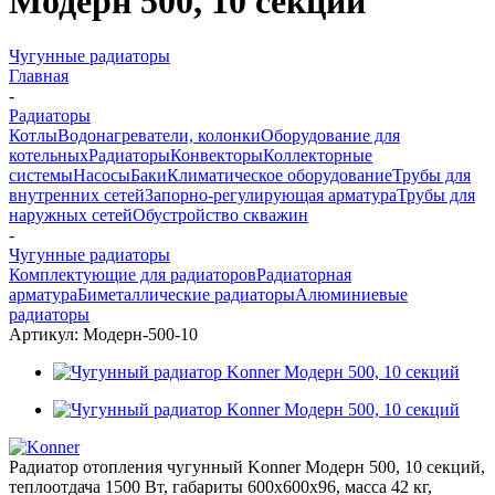
Модерн 500, 10 секций
Чугунные радиаторы
Главная
-
Радиаторы
Котлы
Водонагреватели, колонки
Оборудование для
котельных
Радиаторы
Конвекторы
Коллекторные
системы
Насосы
Баки
Климатическое оборудование
Трубы для
внутренних сетей
Запорно-регулирующая арматура
Трубы для
наружных сетей
Обустройство скважин
-
Чугунные радиаторы
Комплектующие для радиаторов
Радиаторная
арматура
Биметаллические радиаторы
Алюминиевые
радиаторы
Артикул:
Модерн-500-10
Радиатор отопления чугунный Konner Модерн 500, 10 секций,
теплоотдача 1500 Вт, габариты 600x600x96, масса 42 кг,