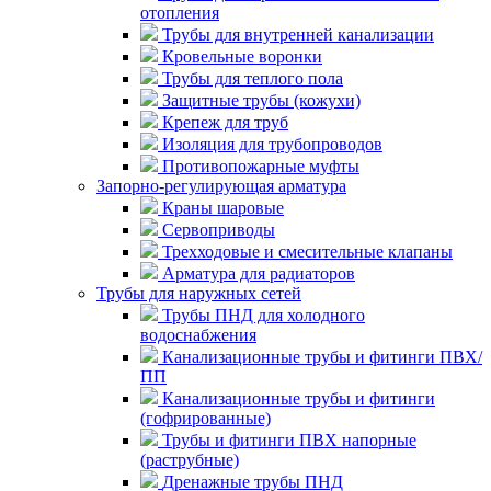
отопления
Трубы для внутренней канализации
Кровельные воронки
Трубы для теплого пола
Защитные трубы (кожухи)
Крепеж для труб
Изоляция для трубопроводов
Противопожарные муфты
Запорно-регулирующая арматура
Краны шаровые
Сервоприводы
Трехходовые и смесительные клапаны
Арматура для радиаторов
Трубы для наружных сетей
Трубы ПНД для холодного
водоснабжения
Канализационные трубы и фитинги ПВХ/
ПП
Канализационные трубы и фитинги
(гофрированные)
Трубы и фитинги ПВХ напорные
(раструбные)
Дренажные трубы ПНД