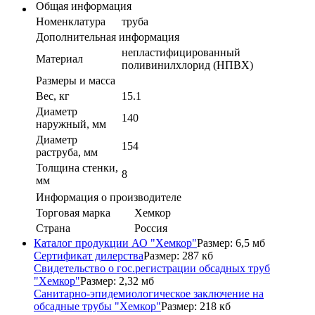
Общая информация
Номенклатура
труба
Дополнительная информация
непластифицированный
Материал
поливинилхлорид (НПВХ)
Размеры и масса
Вес, кг
15.1
Диаметр
140
наружный, мм
Диаметр
154
раструба, мм
Толщина стенки,
8
мм
Информация о производителе
Торговая марка
Хемкор
Страна
Россия
Каталог продукции АО "Хемкор"
Размер: 6,5 мб
Сертификат дилерства
Размер: 287 кб
Свидетельство о гос.регистрации обсадных труб
"Хемкор"
Размер: 2,32 мб
Санитарно-эпидемиологическое заключение на
обсадные трубы "Хемкор"
Размер: 218 кб