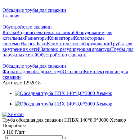
Обсадные трубы для скважин
Главная
-
Обустройство скважин
Котлы
Водонагреватели, колонки
Оборудование для
котельных
Радиаторы
Конвекторы
Коллекторные
системы
Насосы
Баки
Климатическое оборудование
Трубы для
внутренних сетей
Запорно-регулирующая арматура
Трубы для
наружных сетей
Обустройство скважин
-
Обсадные трубы для скважин
Фильтры для обсадных труб
Оголовки
Комплектующие для
скважин
Артикул:
1292018
Труба обсадная для скважин НПВХ 140*8,0*3000 Хемкор
Подробнее
3 110 ₽
/шт
-
+