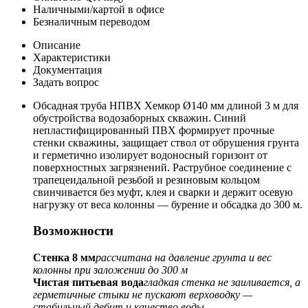
Наличными/картой в офисе
Безналичным переводом
Описание
Характеристики
Документация
Задать вопрос
Обсадная труба НПВХ Хемкор Ø140 мм длиной 3 м для
обустройства водозаборных скважин. Синий
непластифицированный ПВХ формирует прочные
стенки скважины, защищает ствол от обрушения грунта
и герметично изолирует водоносный горизонт от
поверхностных загрязнений. Раструбное соединение с
трапецеидальной резьбой и резиновым кольцом
свинчивается без муфт, клея и сварки и держит осевую
нагрузку от веса колонны — бурение и обсадка до 300 м.
Возможности
Стенка 8 мм
рассчитана на давление грунта и вес
колонны при заложении до 300 м
Чистая питьевая вода
гладкая стенка не заиливается, а
герметичные стыки не пускают верховодку —
стабильный дебит и качество воды