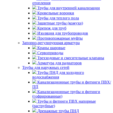
отопления
Трубы для внутренней канализации
Кровельные воронки
Трубы для теплого пола
Защитные трубы (кожухи)
Крепеж для труб
Изоляция для трубопроводов
Противопожарные муфты
Запорно-регулирующая арматура
Краны шаровые
Сервоприводы
Трехходовые и смесительные клапаны
Арматура для радиаторов
Трубы для наружных сетей
Трубы ПНД для холодного
водоснабжения
Канализационные трубы и фитинги ПВХ/
ПП
Канализационные трубы и фитинги
(гофрированные)
Трубы и фитинги ПВХ напорные
(раструбные)
Дренажные трубы ПНД