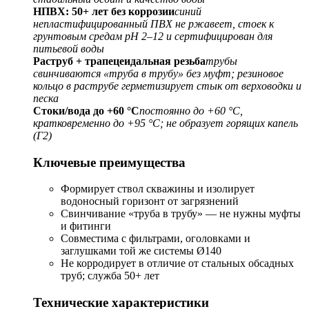
НПВХ: 50+ лет без коррозии
синий
непластифицированный ПВХ не ржавеет, стоек к
грунтовым средам pH 2–12 и сертифицирован для
питьевой воды
Раструб + трапецеидальная резьба
трубы
свинчиваются «труба в трубу» без муфт; резиновое
кольцо в раструбе герметизирует стык от верховодки и
песка
Стоки/вода до +60 °C
постоянно до +60 °C,
кратковременно до +95 °C; не образует горящих капель
(Г2)
Ключевые преимущества
Формирует ствол скважины и изолирует
водоносный горизонт от загрязнений
Свинчивание «труба в трубу» — не нужны муфты
и фитинги
Совместима с фильтрами, оголовками и
заглушками той же системы Ø140
Не корродирует в отличие от стальных обсадных
труб; служба 50+ лет
Технические характеристики