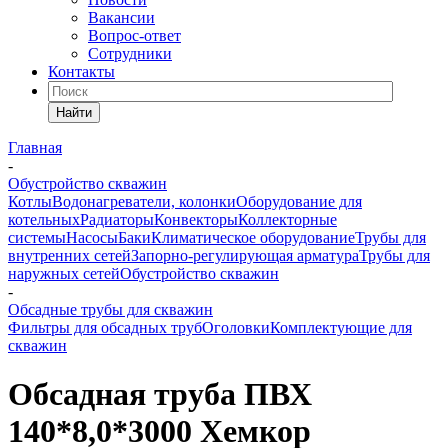
Вакансии
Вопрос-ответ
Сотрудники
Контакты
Найти
Главная
-
Обустройство скважин
Котлы
Водонагреватели, колонки
Оборудование для
котельных
Радиаторы
Конвекторы
Коллекторные
системы
Насосы
Баки
Климатическое оборудование
Трубы для
внутренних сетей
Запорно-регулирующая арматура
Трубы для
наружных сетей
Обустройство скважин
-
Обсадные трубы для скважин
Фильтры для обсадных труб
Оголовки
Комплектующие для
скважин
Обсадная труба ПВХ
140*8,0*3000 Хемкор