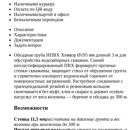
Наличными курьеру
Оплата по QR-коду
Наличными/картой в офисе
Безналичным переводом
Описание
Характеристики
Документация
Задать вопрос
Обсадная труба НПВХ Хемкор Ø195 мм длиной 3 м для
обустройства водозаборных скважин. Синий
непластифицированный ПВХ формирует прочные
стенки скважины, защищает ствол от обрушения грунта
и герметично изолирует водоносный горизонт от
поверхностных загрязнений. Раструбное соединение с
трапецеидальной резьбой и резиновым кольцом
свинчивается без муфт, клея и сварки и держит осевую
нагрузку от веса колонны — бурение и обсадка до 300 м.
Возможности
Стенка 11,5 мм
рассчитана на давление грунта и вес
колонны при заложении до 300 м
Чистая питьевая вода
гладкая стенка не заиливается, а