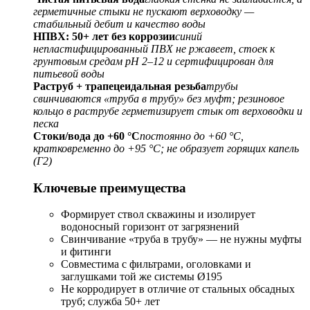
герметичные стыки не пускают верховодку —
стабильный дебит и качество воды
НПВХ: 50+ лет без коррозии
синий
непластифицированный ПВХ не ржавеет, стоек к
грунтовым средам pH 2–12 и сертифицирован для
питьевой воды
Раструб + трапецеидальная резьба
трубы
свинчиваются «труба в трубу» без муфт; резиновое
кольцо в раструбе герметизирует стык от верховодки и
песка
Стоки/вода до +60 °C
постоянно до +60 °C,
кратковременно до +95 °C; не образует горящих капель
(Г2)
Ключевые преимущества
Формирует ствол скважины и изолирует
водоносный горизонт от загрязнений
Свинчивание «труба в трубу» — не нужны муфты
и фитинги
Совместима с фильтрами, оголовками и
заглушками той же системы Ø195
Не корродирует в отличие от стальных обсадных
труб; служба 50+ лет