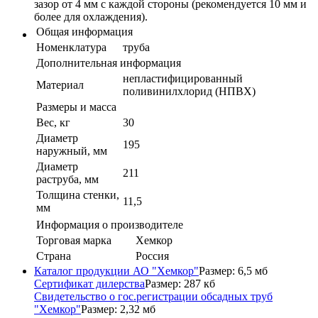
зазор от 4 мм с каждой стороны (рекомендуется 10 мм и
более для охлаждения).
Общая информация
Номенклатура
труба
Дополнительная информация
непластифицированный
Материал
поливинилхлорид (НПВХ)
Размеры и масса
Вес, кг
30
Диаметр
195
наружный, мм
Диаметр
211
раструба, мм
Толщина стенки,
11,5
мм
Информация о производителе
Торговая марка
Хемкор
Страна
Россия
Каталог продукции АО "Хемкор"
Размер: 6,5 мб
Сертификат дилерства
Размер: 287 кб
Свидетельство о гос.регистрации обсадных труб
"Хемкор"
Размер: 2,32 мб