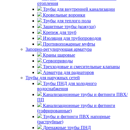
отопления
Трубы для внутренней канализации
Кровельные воронки
Трубы для теплого пола
Защитные трубы (кожухи)
Крепеж для труб
Изоляция для трубопроводов
Противопожарные муфты
Запорно-регулирующая арматура
Краны шаровые
Сервоприводы
Трехходовые и смесительные клапаны
Арматура для радиаторов
Трубы для наружных сетей
Трубы ПНД для холодного
водоснабжения
Канализационные трубы и фитинги ПВХ/
ПП
Канализационные трубы и фитинги
(гофрированные)
Трубы и фитинги ПВХ напорные
(раструбные)
Дренажные трубы ПНД