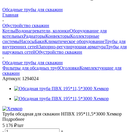
Обсадные трубы для скважин
Главная
-
Обустройство скважин
Котлы
Водонагреватели, колонки
Оборудование для
котельных
Радиаторы
Конвекторы
Коллекторные
системы
Насосы
Баки
Климатическое оборудование
Трубы для
внутренних сетей
Запорно-регулирующая арматура
Трубы для
наружных сетей
Обустройство скважин
-
Обсадные трубы для скважин
Фильтры для обсадных труб
Оголовки
Комплектующие для
скважин
Артикул:
1294024
Труба обсадная для скважин НПВХ 195*11,5*3000 Хемкор
Подробнее
5 176 ₽
/шт
-
+