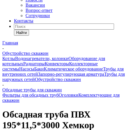
Вакансии
Вопрос-ответ
Сотрудники
Контакты
Найти
Главная
-
Обустройство скважин
Котлы
Водонагреватели, колонки
Оборудование для
котельных
Радиаторы
Конвекторы
Коллекторные
системы
Насосы
Баки
Климатическое оборудование
Трубы для
внутренних сетей
Запорно-регулирующая арматура
Трубы для
наружных сетей
Обустройство скважин
-
Обсадные трубы для скважин
Фильтры для обсадных труб
Оголовки
Комплектующие для
скважин
Обсадная труба ПВХ
195*11,5*3000 Хемкор