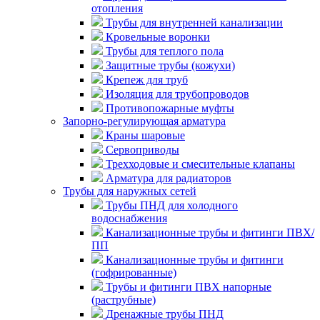
отопления
Трубы для внутренней канализации
Кровельные воронки
Трубы для теплого пола
Защитные трубы (кожухи)
Крепеж для труб
Изоляция для трубопроводов
Противопожарные муфты
Запорно-регулирующая арматура
Краны шаровые
Сервоприводы
Трехходовые и смесительные клапаны
Арматура для радиаторов
Трубы для наружных сетей
Трубы ПНД для холодного
водоснабжения
Канализационные трубы и фитинги ПВХ/
ПП
Канализационные трубы и фитинги
(гофрированные)
Трубы и фитинги ПВХ напорные
(раструбные)
Дренажные трубы ПНД