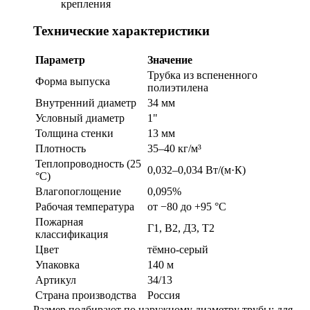
крепления
Технические характеристики
Параметр
Значение
Трубка из вспененного
Форма выпуска
полиэтилена
Внутренний диаметр
34 мм
Условный диаметр
1"
Толщина стенки
13 мм
Плотность
35–40 кг/м³
Теплопроводность (25
0,032–0,034 Вт/(м·К)
°C)
Влагопоглощение
0,095%
Рабочая температура
от −80 до +95 °C
Пожарная
Г1, В2, Д3, Т2
классификация
Цвет
тёмно-серый
Упаковка
140 м
Артикул
34/13
Страна производства
Россия
Размер подбирают по наружному диаметру трубы: для