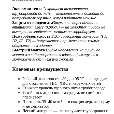
Экономия тепла
Сокращает теплопотери
трубопровода до 70% — теплоноситель доходит до
потребителя горячим, котёл работает меньше.
Защита от конденсата
Закрытые поры почти не
впитывают влагу (0,095%) — на холодных трубах не
выступает конденсат, металл не корродирует.
Пожаробезопасность Г1
Слабогорючий материал (Г1,
В2, Д3, Т2) — допускается к применению в жилых и
общественных зданиях.
Быстрый монтаж
Трубка надевается на трубу до
монтажа либо разрезается вдоль и фиксируется
монтажным скотчем или скобами.
Ключевые преимущества
Рабочий диапазон от −80 до +95 °C — подходит
для отопления, ГВС, ХВС и наружных сетей
Снижает уровень ударного шума трубопровода
Устойчив к агрессивным средам, не гниёт и не
плесневеет
Плотность 35–40 кг/м³ — изоляция держит форму
и не сминается
Лёгкий материал — не нагружает трубопровод и