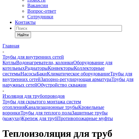
Вакансии
Вопрос-ответ
Сотрудники
Контакты
Найти
Главная
-
Трубы для внутренних сетей
Котлы
Водонагреватели, колонки
Оборудование для
котельных
Радиаторы
Конвекторы
Коллекторные
системы
Насосы
Баки
Климатическое оборудование
Трубы для
внутренних сетей
Запорно-регулирующая арматура
Трубы для
наружных сетей
Обустройство скважин
-
Изоляция для трубопроводов
Трубы для скрытого монтажа систем
отопления
Канализационные трубы
Кровельные
воронки
Трубы для теплого пола
Защитные трубы
(кожухи)
Крепеж для труб
Противопожарные муфты
Теплоизоляция для труб