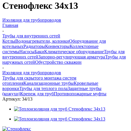
Стенофлекс 34х13
Изоляция для трубопроводов
Главная
-
Трубы для внутренних сетей
Котлы
Водонагреватели, колонки
Оборудование для
котельных
Радиаторы
Конвекторы
Коллекторные
системы
Насосы
Баки
Климатическое оборудование
Трубы для
внутренних сетей
Запорно-регулирующая арматура
Трубы для
наружных сетей
Обустройство скважин
-
Изоляция для трубопроводов
Трубы для скрытого монтажа систем
отопления
Канализационные трубы
Кровельные
воронки
Трубы для теплого пола
Защитные трубы
(кожухи)
Крепеж для труб
Противопожарные муфты
Артикул:
34/13