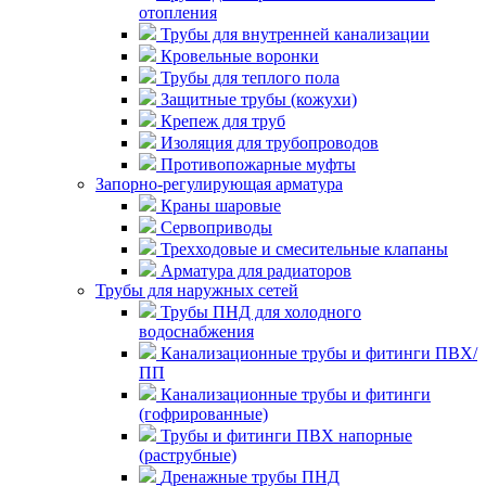
отопления
Трубы для внутренней канализации
Кровельные воронки
Трубы для теплого пола
Защитные трубы (кожухи)
Крепеж для труб
Изоляция для трубопроводов
Противопожарные муфты
Запорно-регулирующая арматура
Краны шаровые
Сервоприводы
Трехходовые и смесительные клапаны
Арматура для радиаторов
Трубы для наружных сетей
Трубы ПНД для холодного
водоснабжения
Канализационные трубы и фитинги ПВХ/
ПП
Канализационные трубы и фитинги
(гофрированные)
Трубы и фитинги ПВХ напорные
(раструбные)
Дренажные трубы ПНД