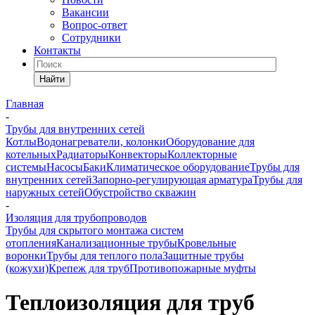
Вакансии
Вопрос-ответ
Сотрудники
Контакты
Найти
Главная
-
Трубы для внутренних сетей
Котлы
Водонагреватели, колонки
Оборудование для
котельных
Радиаторы
Конвекторы
Коллекторные
системы
Насосы
Баки
Климатическое оборудование
Трубы для
внутренних сетей
Запорно-регулирующая арматура
Трубы для
наружных сетей
Обустройство скважин
-
Изоляция для трубопроводов
Трубы для скрытого монтажа систем
отопления
Канализационные трубы
Кровельные
воронки
Трубы для теплого пола
Защитные трубы
(кожухи)
Крепеж для труб
Противопожарные муфты
Теплоизоляция для труб