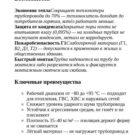
Экономия тепла
Сокращает теплопотери
трубопровода до 70% — теплоноситель доходит до
потребителя горячим, котёл работает меньше.
Защита от конденсата
Закрытые поры почти не
впитывают влагу (0,095%) — на холодных трубах не
выступает конденсат, металл не корродирует.
Пожаробезопасность Г1
Слабогорючий материал (Г1,
В2, Д3, Т2) — допускается к применению в жилых и
общественных зданиях.
Быстрый монтаж
Трубка надевается на трубу до
монтажа либо разрезается вдоль и фиксируется
монтажным скотчем или скобами.
Ключевые преимущества
Рабочий диапазон от −80 до +95 °C — подходит
для отопления, ГВС, ХВС и наружных сетей
Снижает уровень ударного шума трубопровода
Устойчив к агрессивным средам, не гниёт и не
плесневеет
Плотность 35–40 кг/м³ — изоляция держит форму
и не сминается
Лёгкий материал — не нагружает трубопровод и