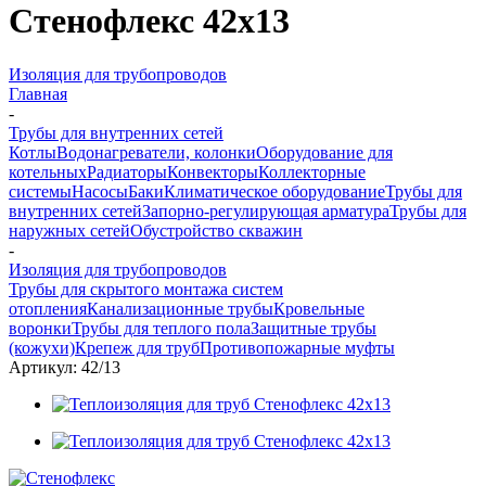
Стенофлекс 42х13
Изоляция для трубопроводов
Главная
-
Трубы для внутренних сетей
Котлы
Водонагреватели, колонки
Оборудование для
котельных
Радиаторы
Конвекторы
Коллекторные
системы
Насосы
Баки
Климатическое оборудование
Трубы для
внутренних сетей
Запорно-регулирующая арматура
Трубы для
наружных сетей
Обустройство скважин
-
Изоляция для трубопроводов
Трубы для скрытого монтажа систем
отопления
Канализационные трубы
Кровельные
воронки
Трубы для теплого пола
Защитные трубы
(кожухи)
Крепеж для труб
Противопожарные муфты
Артикул:
42/13