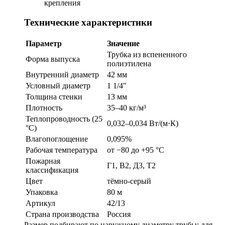
крепления
Технические характеристики
Параметр
Значение
Трубка из вспененного
Форма выпуска
полиэтилена
Внутренний диаметр
42 мм
Условный диаметр
1 1/4"
Толщина стенки
13 мм
Плотность
35–40 кг/м³
Теплопроводность (25
0,032–0,034 Вт/(м·К)
°C)
Влагопоглощение
0,095%
Рабочая температура
от −80 до +95 °C
Пожарная
Г1, В2, Д3, Т2
классификация
Цвет
тёмно-серый
Упаковка
80 м
Артикул
42/13
Страна производства
Россия
Размер подбирают по наружному диаметру трубы: для