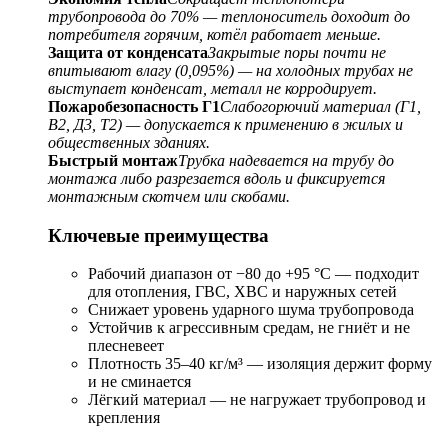
трубопровода до 70% — теплоноситель доходит до
потребителя горячим, котёл работает меньше.
Защита от конденсата
Закрытые поры почти не
впитывают влагу (0,095%) — на холодных трубах не
выступает конденсат, металл не корродирует.
Пожаробезопасность Г1
Слабогорючий материал (Г1,
В2, Д3, Т2) — допускается к применению в жилых и
общественных зданиях.
Быстрый монтаж
Трубка надевается на трубу до
монтажа либо разрезается вдоль и фиксируется
монтажным скотчем или скобами.
Ключевые преимущества
Рабочий диапазон от −80 до +95 °C — подходит
для отопления, ГВС, ХВС и наружных сетей
Снижает уровень ударного шума трубопровода
Устойчив к агрессивным средам, не гниёт и не
плесневеет
Плотность 35–40 кг/м³ — изоляция держит форму
и не сминается
Лёгкий материал — не нагружает трубопровод и
крепления