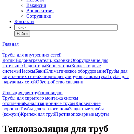
Вакансии
Вопрос-ответ
Сотрудники
Контакты
Найти
Главная
-
Трубы для внутренних сетей
Котлы
Водонагреватели, колонки
Оборудование для
котельных
Радиаторы
Конвекторы
Коллекторные
системы
Насосы
Баки
Климатическое оборудование
Трубы для
внутренних сетей
Запорно-регулирующая арматура
Трубы для
наружных сетей
Обустройство скважин
-
Изоляция для трубопроводов
Трубы для скрытого монтажа систем
отопления
Канализационные трубы
Кровельные
воронки
Трубы для теплого пола
Защитные трубы
(кожухи)
Крепеж для труб
Противопожарные муфты
Теплоизоляция для труб