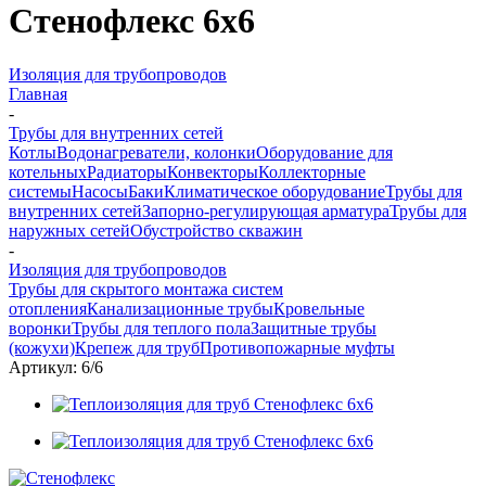
Стенофлекс 6х6
Изоляция для трубопроводов
Главная
-
Трубы для внутренних сетей
Котлы
Водонагреватели, колонки
Оборудование для
котельных
Радиаторы
Конвекторы
Коллекторные
системы
Насосы
Баки
Климатическое оборудование
Трубы для
внутренних сетей
Запорно-регулирующая арматура
Трубы для
наружных сетей
Обустройство скважин
-
Изоляция для трубопроводов
Трубы для скрытого монтажа систем
отопления
Канализационные трубы
Кровельные
воронки
Трубы для теплого пола
Защитные трубы
(кожухи)
Крепеж для труб
Противопожарные муфты
Артикул:
6/6