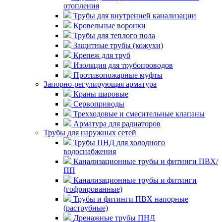
отопления
Трубы для внутренней канализации
Кровельные воронки
Трубы для теплого пола
Защитные трубы (кожухи)
Крепеж для труб
Изоляция для трубопроводов
Противопожарные муфты
Запорно-регулирующая арматура
Краны шаровые
Сервоприводы
Трехходовые и смесительные клапаны
Арматура для радиаторов
Трубы для наружных сетей
Трубы ПНД для холодного
водоснабжения
Канализационные трубы и фитинги ПВХ/
ПП
Канализационные трубы и фитинги
(гофрированные)
Трубы и фитинги ПВХ напорные
(раструбные)
Дренажные трубы ПНД