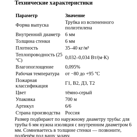
Технические характеристики
Параметр
Значение
Трубка из вспененного
Форма выпуска
полиэтилена
Внутренний диаметр
6 мм
Толщина стенки
6 мм
Плотность
35–40 кг/м³
Теплопроводность (25
0,032–0,034 Вт/(м·К)
°C)
Влагопоглощение
0,095%
Рабочая температура
от −80 до +95 °C
Пожарная
Г1, В2, Д3, Т2
классификация
Цвет
тёмно-серый
Упаковка
700 м
Артикул
6/6
Страна производства
Россия
Размер подбирают по наружному диаметру трубы: для
трубы 6 мм нужна изоляция с внутренним диаметром 6
мм. Сомневаетесь в толщине стенки — позвоните,
подберём под вашу задачу.