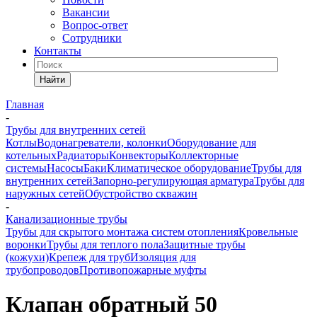
Вакансии
Вопрос-ответ
Сотрудники
Контакты
Найти
Главная
-
Трубы для внутренних сетей
Котлы
Водонагреватели, колонки
Оборудование для
котельных
Радиаторы
Конвекторы
Коллекторные
системы
Насосы
Баки
Климатическое оборудование
Трубы для
внутренних сетей
Запорно-регулирующая арматура
Трубы для
наружных сетей
Обустройство скважин
-
Канализационные трубы
Трубы для скрытого монтажа систем отопления
Кровельные
воронки
Трубы для теплого пола
Защитные трубы
(кожухи)
Крепеж для труб
Изоляция для
трубопроводов
Противопожарные муфты
Клапан обратный 50