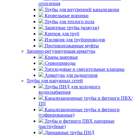
отопления
Трубы для внутренней канализации
Кровельные воронки
Трубы для теплого пола
Защитные трубы (кожухи)
Крепеж для труб
Изоляция для трубопроводов
Противопожарные муфты
Запорно-регулирующая арматура
Краны шаровые
Сервоприводы
Трехходовые и смесительные клапаны
Арматура для радиаторов
Трубы для наружных сетей
Трубы ПНД для холодного
водоснабжения
Канализационные трубы и фитинги ПВХ/
ПП
Канализационные трубы и фитинги
(гофрированные)
Трубы и фитинги ПВХ напорные
(раструбные)
Дренажные трубы ПНД