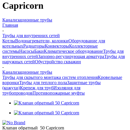
Capricorn
Канализационные трубы
Главная
-
Трубы для внутренних сетей
Котлы
Водонагреватели, колонки
Оборудование для
котельных
Радиаторы
Конвекторы
Коллекторные
системы
Насосы
Баки
Климатическое оборудование
Трубы для
внутренних сетей
Запорно-регулирующая арматура
Трубы для
наружных сетей
Обустройство скважин
-
Канализационные трубы
Трубы для скрытого монтажа систем отопления
Кровельные
воронки
Трубы для теплого пола
Защитные трубы
(кожухи)
Крепеж для труб
Изоляция для
трубопроводов
Противопожарные муфты
Клапан обратный 50 Capricorn