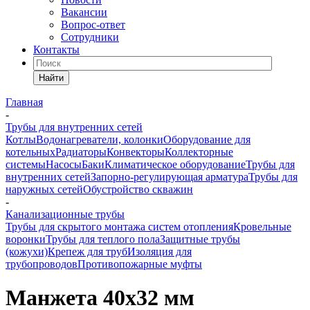
Вакансии
Вопрос-ответ
Сотрудники
Контакты
Найти
Главная
-
Трубы для внутренних сетей
Котлы
Водонагреватели, колонки
Оборудование для
котельных
Радиаторы
Конвекторы
Коллекторные
системы
Насосы
Баки
Климатическое оборудование
Трубы для
внутренних сетей
Запорно-регулирующая арматура
Трубы для
наружных сетей
Обустройство скважин
-
Канализационные трубы
Трубы для скрытого монтажа систем отопления
Кровельные
воронки
Трубы для теплого пола
Защитные трубы
(кожухи)
Крепеж для труб
Изоляция для
трубопроводов
Противопожарные муфты
Манжета 40х32 мм