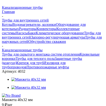
Канализационные трубы
Главная
-
Трубы для внутренних сетей
Котлы
Водонагреватели, колонки
Оборудование для
котельных
Радиаторы
Конвекторы
Коллекторные
системы
Насосы
Баки
Климатическое оборудование
Трубы для
внутренних сетей
Запорно-регулирующая арматура
Трубы для
наружных сетей
Обустройство скважин
-
Канализационные трубы
Трубы для скрытого монтажа систем отопления
Кровельные
воронки
Трубы для теплого пола
Защитные трубы
(кожухи)
Крепеж для труб
Изоляция для
трубопроводов
Противопожарные муфты
Артикул:
4032
Манжета 40х32 мм
9 ₽
/шт