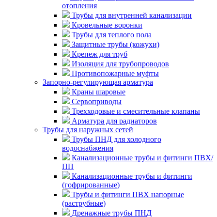
отопления
Трубы для внутренней канализации
Кровельные воронки
Трубы для теплого пола
Защитные трубы (кожухи)
Крепеж для труб
Изоляция для трубопроводов
Противопожарные муфты
Запорно-регулирующая арматура
Краны шаровые
Сервоприводы
Трехходовые и смесительные клапаны
Арматура для радиаторов
Трубы для наружных сетей
Трубы ПНД для холодного
водоснабжения
Канализационные трубы и фитинги ПВХ/
ПП
Канализационные трубы и фитинги
(гофрированные)
Трубы и фитинги ПВХ напорные
(раструбные)
Дренажные трубы ПНД