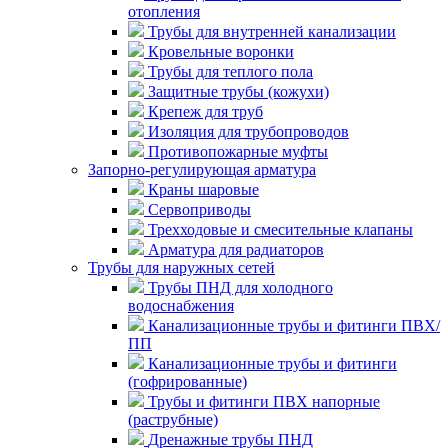
отопления
Трубы для внутренней канализации
Кровельные воронки
Трубы для теплого пола
Защитные трубы (кожухи)
Крепеж для труб
Изоляция для трубопроводов
Противопожарные муфты
Запорно-регулирующая арматура
Краны шаровые
Сервоприводы
Трехходовые и смесительные клапаны
Арматура для радиаторов
Трубы для наружных сетей
Трубы ПНД для холодного
водоснабжения
Канализационные трубы и фитинги ПВХ/
ПП
Канализационные трубы и фитинги
(гофрированные)
Трубы и фитинги ПВХ напорные
(раструбные)
Дренажные трубы ПНД