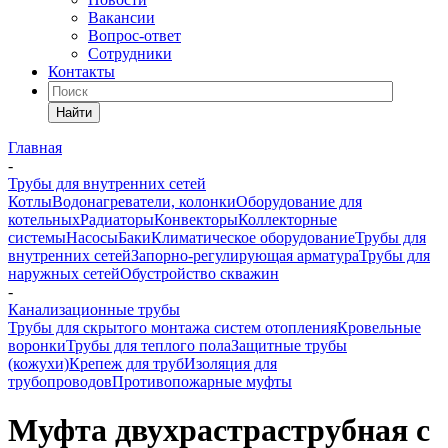
Вакансии
Вопрос-ответ
Сотрудники
Контакты
Найти
Главная
-
Трубы для внутренних сетей
Котлы
Водонагреватели, колонки
Оборудование для
котельных
Радиаторы
Конвекторы
Коллекторные
системы
Насосы
Баки
Климатическое оборудование
Трубы для
внутренних сетей
Запорно-регулирующая арматура
Трубы для
наружных сетей
Обустройство скважин
-
Канализационные трубы
Трубы для скрытого монтажа систем отопления
Кровельные
воронки
Трубы для теплого пола
Защитные трубы
(кожухи)
Крепеж для труб
Изоляция для
трубопроводов
Противопожарные муфты
Муфта двухрастраструбная с