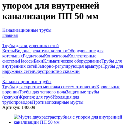
упором для внутренней
канализации ПП 50 мм
Канализационные трубы
Главная
-
Трубы для внутренних сетей
Котлы
Водонагреватели, колонки
Оборудование для
котельных
Радиаторы
Конвекторы
Коллекторные
системы
Насосы
Баки
Климатическое оборудование
Трубы для
внутренних сетей
Запорно-регулирующая арматура
Трубы для
наружных сетей
Обустройство скважин
-
Канализационные трубы
Трубы для скрытого монтажа систем отопления
Кровельные
воронки
Трубы для теплого пола
Защитные трубы
(кожухи)
Крепеж для труб
Изоляция для
трубопроводов
Противопожарные муфты
Артикул:
140609