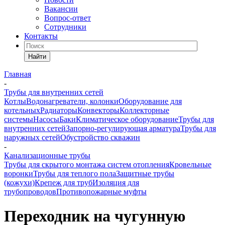
Вакансии
Вопрос-ответ
Сотрудники
Контакты
Найти
Главная
-
Трубы для внутренних сетей
Котлы
Водонагреватели, колонки
Оборудование для
котельных
Радиаторы
Конвекторы
Коллекторные
системы
Насосы
Баки
Климатическое оборудование
Трубы для
внутренних сетей
Запорно-регулирующая арматура
Трубы для
наружных сетей
Обустройство скважин
-
Канализационные трубы
Трубы для скрытого монтажа систем отопления
Кровельные
воронки
Трубы для теплого пола
Защитные трубы
(кожухи)
Крепеж для труб
Изоляция для
трубопроводов
Противопожарные муфты
Переходник на чугунную