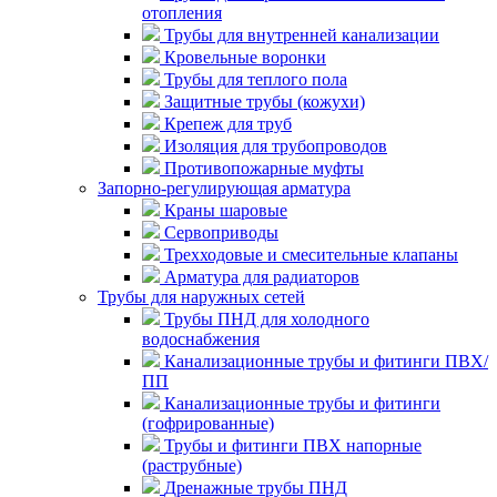
отопления
Трубы для внутренней канализации
Кровельные воронки
Трубы для теплого пола
Защитные трубы (кожухи)
Крепеж для труб
Изоляция для трубопроводов
Противопожарные муфты
Запорно-регулирующая арматура
Краны шаровые
Сервоприводы
Трехходовые и смесительные клапаны
Арматура для радиаторов
Трубы для наружных сетей
Трубы ПНД для холодного
водоснабжения
Канализационные трубы и фитинги ПВХ/
ПП
Канализационные трубы и фитинги
(гофрированные)
Трубы и фитинги ПВХ напорные
(раструбные)
Дренажные трубы ПНД