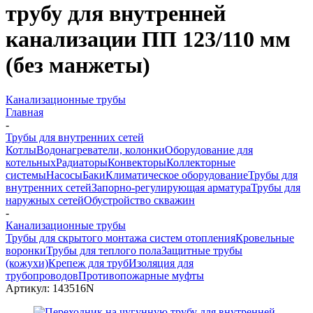
трубу для внутренней
канализации ПП 123/110 мм
(без манжеты)
Канализационные трубы
Главная
-
Трубы для внутренних сетей
Котлы
Водонагреватели, колонки
Оборудование для
котельных
Радиаторы
Конвекторы
Коллекторные
системы
Насосы
Баки
Климатическое оборудование
Трубы для
внутренних сетей
Запорно-регулирующая арматура
Трубы для
наружных сетей
Обустройство скважин
-
Канализационные трубы
Трубы для скрытого монтажа систем отопления
Кровельные
воронки
Трубы для теплого пола
Защитные трубы
(кожухи)
Крепеж для труб
Изоляция для
трубопроводов
Противопожарные муфты
Артикул:
143516N