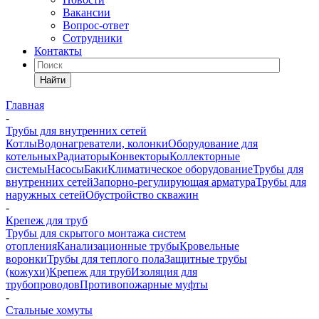
Вакансии
Вопрос-ответ
Сотрудники
Контакты
Найти
Главная
-
Трубы для внутренних сетей
Котлы
Водонагреватели, колонки
Оборудование для
котельных
Радиаторы
Конвекторы
Коллекторные
системы
Насосы
Баки
Климатическое оборудование
Трубы для
внутренних сетей
Запорно-регулирующая арматура
Трубы для
наружных сетей
Обустройство скважин
-
Крепеж для труб
Трубы для скрытого монтажа систем
отопления
Канализационные трубы
Кровельные
воронки
Трубы для теплого пола
Защитные трубы
(кожухи)
Крепеж для труб
Изоляция для
трубопроводов
Противопожарные муфты
-
Стальные хомуты