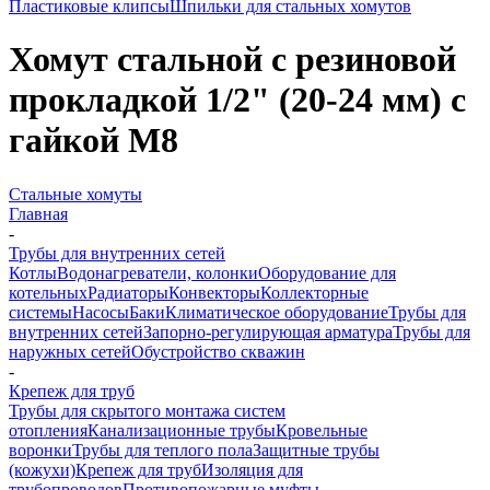
Пластиковые клипсы
Шпильки для стальных хомутов
Хомут стальной с резиновой
прокладкой 1/2" (20-24 мм) с
гайкой М8
Стальные хомуты
Главная
-
Трубы для внутренних сетей
Котлы
Водонагреватели, колонки
Оборудование для
котельных
Радиаторы
Конвекторы
Коллекторные
системы
Насосы
Баки
Климатическое оборудование
Трубы для
внутренних сетей
Запорно-регулирующая арматура
Трубы для
наружных сетей
Обустройство скважин
-
Крепеж для труб
Трубы для скрытого монтажа систем
отопления
Канализационные трубы
Кровельные
воронки
Трубы для теплого пола
Защитные трубы
(кожухи)
Крепеж для труб
Изоляция для
трубопроводов
Противопожарные муфты