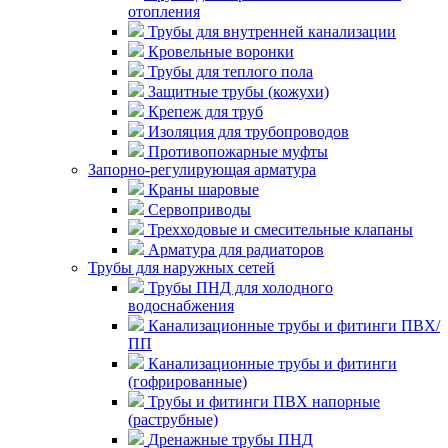
отопления
Трубы для внутренней канализации
Кровельные воронки
Трубы для теплого пола
Защитные трубы (кожухи)
Крепеж для труб
Изоляция для трубопроводов
Противопожарные муфты
Запорно-регулирующая арматура
Краны шаровые
Сервоприводы
Трехходовые и смесительные клапаны
Арматура для радиаторов
Трубы для наружных сетей
Трубы ПНД для холодного
водоснабжения
Канализационные трубы и фитинги ПВХ/
ПП
Канализационные трубы и фитинги
(гофрированные)
Трубы и фитинги ПВХ напорные
(раструбные)
Дренажные трубы ПНД