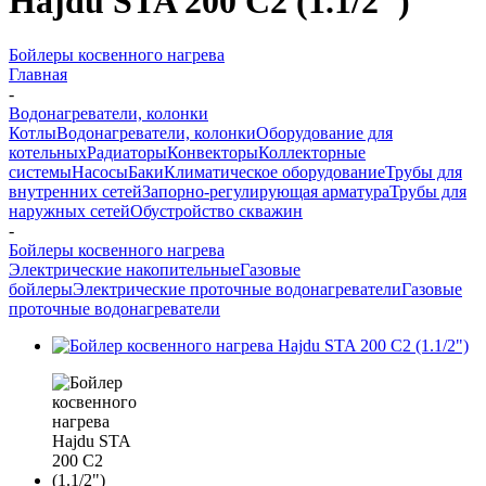
Hajdu STA 200 C2 (1.1/2")
Бойлеры косвенного нагрева
Главная
-
Водонагреватели, колонки
Котлы
Водонагреватели, колонки
Оборудование для
котельных
Радиаторы
Конвекторы
Коллекторные
системы
Насосы
Баки
Климатическое оборудование
Трубы для
внутренних сетей
Запорно-регулирующая арматура
Трубы для
наружных сетей
Обустройство скважин
-
Бойлеры косвенного нагрева
Электрические накопительные
Газовые
бойлеры
Электрические проточные водонагреватели
Газовые
проточные водонагреватели