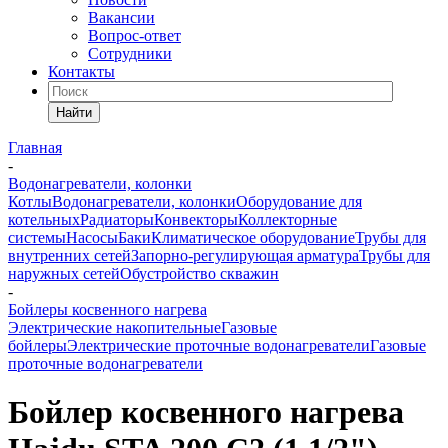
Вакансии
Вопрос-ответ
Сотрудники
Контакты
Найти
Главная
-
Водонагреватели, колонки
Котлы
Водонагреватели, колонки
Оборудование для
котельных
Радиаторы
Конвекторы
Коллекторные
системы
Насосы
Баки
Климатическое оборудование
Трубы для
внутренних сетей
Запорно-регулирующая арматура
Трубы для
наружных сетей
Обустройство скважин
-
Бойлеры косвенного нагрева
Электрические накопительные
Газовые
бойлеры
Электрические проточные водонагреватели
Газовые
проточные водонагреватели
Бойлер косвенного нагрева