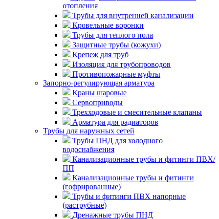
отопления
Трубы для внутренней канализации
Кровельные воронки
Трубы для теплого пола
Защитные трубы (кожухи)
Крепеж для труб
Изоляция для трубопроводов
Противопожарные муфты
Запорно-регулирующая арматура
Краны шаровые
Сервоприводы
Трехходовые и смесительные клапаны
Арматура для радиаторов
Трубы для наружных сетей
Трубы ПНД для холодного
водоснабжения
Канализационные трубы и фитинги ПВХ/
ПП
Канализационные трубы и фитинги
(гофрированные)
Трубы и фитинги ПВХ напорные
(раструбные)
Дренажные трубы ПНД