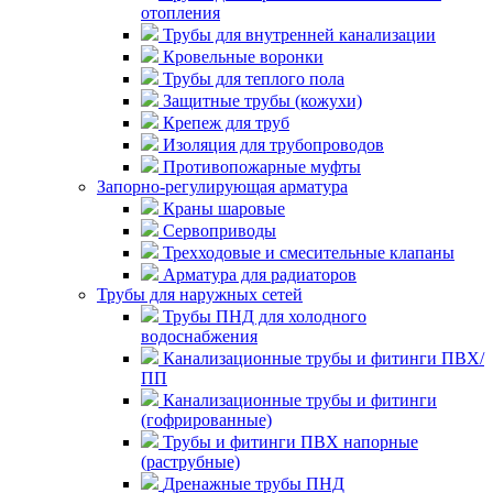
отопления
Трубы для внутренней канализации
Кровельные воронки
Трубы для теплого пола
Защитные трубы (кожухи)
Крепеж для труб
Изоляция для трубопроводов
Противопожарные муфты
Запорно-регулирующая арматура
Краны шаровые
Сервоприводы
Трехходовые и смесительные клапаны
Арматура для радиаторов
Трубы для наружных сетей
Трубы ПНД для холодного
водоснабжения
Канализационные трубы и фитинги ПВХ/
ПП
Канализационные трубы и фитинги
(гофрированные)
Трубы и фитинги ПВХ напорные
(раструбные)
Дренажные трубы ПНД