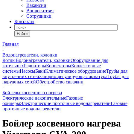
Вакансии
Вопрос-ответ
Сотрудники
Контакты
Найти
Главная
-
Водонагреватели, колонки
Котлы
Водонагреватели, колонки
Оборудование для
котельных
Радиаторы
Конвекторы
Коллекторные
системы
Насосы
Баки
Климатическое оборудование
Трубы для
внутренних сетей
Запорно-регулирующая арматура
Трубы для
наружных сетей
Обустройство скважин
-
Бойлеры косвенного нагрева
Электрические накопительные
Газовые
бойлеры
Электрические проточные водонагреватели
Газовые
проточные водонагреватели
Бойлер косвенного нагрева