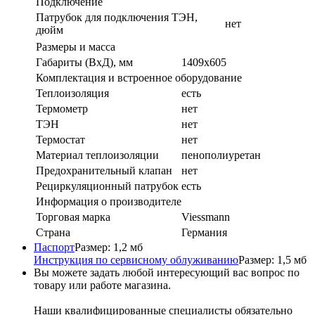
Подключение
Патрубок для подключения ТЭН,
нет
дюйм
Размеры и масса
Габариты (ВхД), мм
1409x605
Комплектация и встроенное оборудование
Теплоизоляция
есть
Термометр
нет
ТЭН
нет
Термостат
нет
Материал теплоизоляции
пенополиуретан
Предохранительный клапан
нет
Рециркуляционный патрубок
есть
Информация о производителе
Торговая марка
Viessmann
Страна
Германия
Паспорт
Размер: 1,2 мб
Инструкция по сервисному облуживанию
Размер: 1,5 мб
Вы можете задать любой интересующий вас вопрос по
товару или работе магазина.
Наши квалифицированные специалисты обязательно