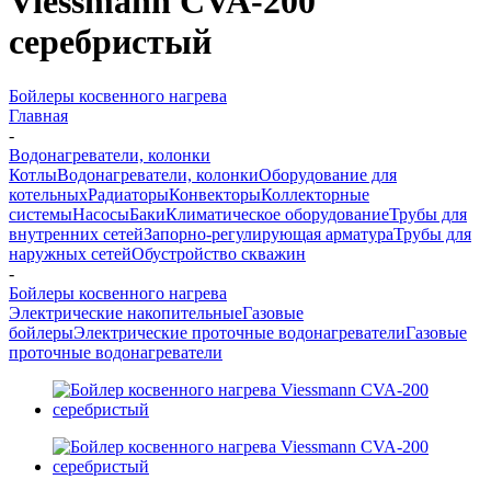
Viessmann CVA-200
серебристый
Бойлеры косвенного нагрева
Главная
-
Водонагреватели, колонки
Котлы
Водонагреватели, колонки
Оборудование для
котельных
Радиаторы
Конвекторы
Коллекторные
системы
Насосы
Баки
Климатическое оборудование
Трубы для
внутренних сетей
Запорно-регулирующая арматура
Трубы для
наружных сетей
Обустройство скважин
-
Бойлеры косвенного нагрева
Электрические накопительные
Газовые
бойлеры
Электрические проточные водонагреватели
Газовые
проточные водонагреватели