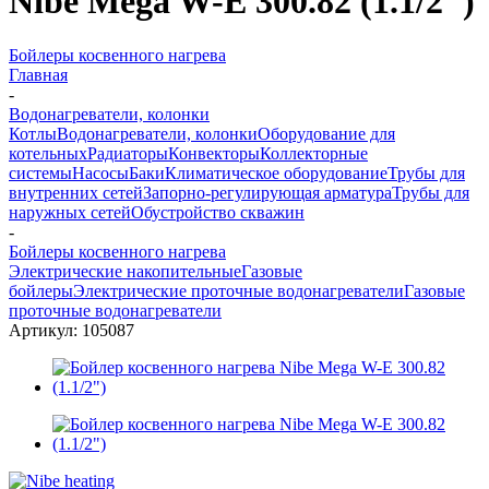
Nibe Mega W-E 300.82 (1.1/2")
Бойлеры косвенного нагрева
Главная
-
Водонагреватели, колонки
Котлы
Водонагреватели, колонки
Оборудование для
котельных
Радиаторы
Конвекторы
Коллекторные
системы
Насосы
Баки
Климатическое оборудование
Трубы для
внутренних сетей
Запорно-регулирующая арматура
Трубы для
наружных сетей
Обустройство скважин
-
Бойлеры косвенного нагрева
Электрические накопительные
Газовые
бойлеры
Электрические проточные водонагреватели
Газовые
проточные водонагреватели
Артикул:
105087