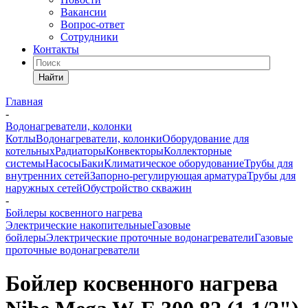
Вакансии
Вопрос-ответ
Сотрудники
Контакты
Найти
Главная
-
Водонагреватели, колонки
Котлы
Водонагреватели, колонки
Оборудование для
котельных
Радиаторы
Конвекторы
Коллекторные
системы
Насосы
Баки
Климатическое оборудование
Трубы для
внутренних сетей
Запорно-регулирующая арматура
Трубы для
наружных сетей
Обустройство скважин
-
Бойлеры косвенного нагрева
Электрические накопительные
Газовые
бойлеры
Электрические проточные водонагреватели
Газовые
проточные водонагреватели
Бойлер косвенного нагрева