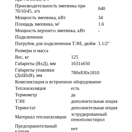
Производительность змеевика при
640
70/10/45, л/ч
Мощность змеевика, кВт
34
Площадь змеевика, м²
1.6
Мощность верхнего змеевика, кВт
-
Подключение
Патрубок для подключения ТЭН, дюйм
1.1/2"
Размеры и масса
Вес, кг
125
Габариты (ВхД), мм
1631х650
Габариты упаковки
780x830x1810
(ДxШxВ), мм
Комплектация и встроенное оборудование
Теплоизоляция
есть
Термометр
да
ТЭН
дополнительная опция
Термостат
дополнительная опция
эструдированный
Материал теплоизоляции
пенополистирол
Предохранительный
нет
клапан