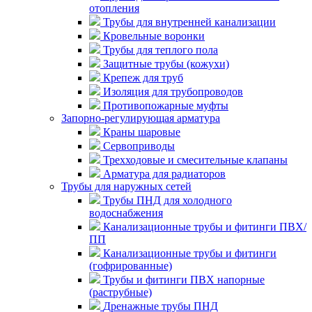
отопления
Трубы для внутренней канализации
Кровельные воронки
Трубы для теплого пола
Защитные трубы (кожухи)
Крепеж для труб
Изоляция для трубопроводов
Противопожарные муфты
Запорно-регулирующая арматура
Краны шаровые
Сервоприводы
Трехходовые и смесительные клапаны
Арматура для радиаторов
Трубы для наружных сетей
Трубы ПНД для холодного
водоснабжения
Канализационные трубы и фитинги ПВХ/
ПП
Канализационные трубы и фитинги
(гофрированные)
Трубы и фитинги ПВХ напорные
(раструбные)
Дренажные трубы ПНД