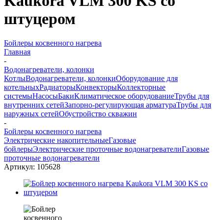
Kaukora VLM 300 KS со
штуцером
Бойлеры косвенного нагрева
Главная
-
Водонагреватели, колонки
Котлы
Водонагреватели, колонки
Оборудование для
котельных
Радиаторы
Конвекторы
Коллекторные
системы
Насосы
Баки
Климатическое оборудование
Трубы для
внутренних сетей
Запорно-регулирующая арматура
Трубы для
наружных сетей
Обустройство скважин
-
Бойлеры косвенного нагрева
Электрические накопительные
Газовые
бойлеры
Электрические проточные водонагреватели
Газовые
проточные водонагреватели
Артикул:
105628