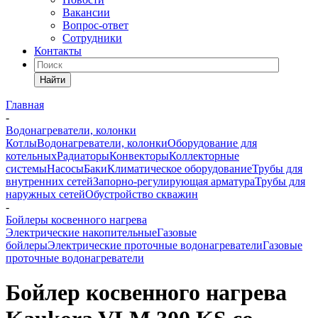
Вакансии
Вопрос-ответ
Сотрудники
Контакты
Найти
Главная
-
Водонагреватели, колонки
Котлы
Водонагреватели, колонки
Оборудование для
котельных
Радиаторы
Конвекторы
Коллекторные
системы
Насосы
Баки
Климатическое оборудование
Трубы для
внутренних сетей
Запорно-регулирующая арматура
Трубы для
наружных сетей
Обустройство скважин
-
Бойлеры косвенного нагрева
Электрические накопительные
Газовые
бойлеры
Электрические проточные водонагреватели
Газовые
проточные водонагреватели
Бойлер косвенного нагрева