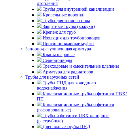
отопления
Трубы для внутренней канализации
Кровельные воронки
Трубы для теплого пола
Защитные трубы (кожухи)
Крепеж для труб
Изоляция для трубопроводов
Противопожарные муфты
Запорно-регулирующая арматура
Краны шаровые
Сервоприводы
Трехходовые и смесительные клапаны
Арматура для радиаторов
Трубы для наружных сетей
Трубы ПНД для холодного
водоснабжения
Канализационные трубы и фитинги ПВХ/
ПП
Канализационные трубы и фитинги
(гофрированные)
Трубы и фитинги ПВХ напорные
(раструбные)
Дренажные трубы ПНД