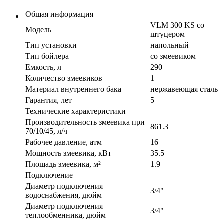
Общая информация
VLM 300 KS со
Модель
штуцером
Тип установки
напольный
Тип бойлера
со змеевиком
Емкость, л
290
Количество змеевиков
1
Материал внутреннего бака
нержавеющая сталь
Гарантия, лет
5
Технические характеристики
Производительность змеевика при
861.3
70/10/45, л/ч
Рабочее давление, атм
16
Мощность змеевика, кВт
35.5
Площадь змеевика, м²
1.9
Подключение
Диаметр подключения
3/4"
водоснабжения, дюйм
Диаметр подключения
3/4"
теплообменника, дюйм