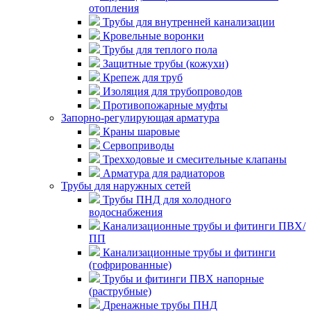
отопления
Трубы для внутренней канализации
Кровельные воронки
Трубы для теплого пола
Защитные трубы (кожухи)
Крепеж для труб
Изоляция для трубопроводов
Противопожарные муфты
Запорно-регулирующая арматура
Краны шаровые
Сервоприводы
Трехходовые и смесительные клапаны
Арматура для радиаторов
Трубы для наружных сетей
Трубы ПНД для холодного
водоснабжения
Канализационные трубы и фитинги ПВХ/
ПП
Канализационные трубы и фитинги
(гофрированные)
Трубы и фитинги ПВХ напорные
(раструбные)
Дренажные трубы ПНД