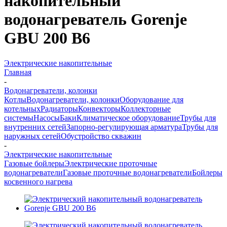
накопительный
водонагреватель Gorenje
GBU 200 B6
Электрические накопительные
Главная
-
Водонагреватели, колонки
Котлы
Водонагреватели, колонки
Оборудование для
котельных
Радиаторы
Конвекторы
Коллекторные
системы
Насосы
Баки
Климатическое оборудование
Трубы для
внутренних сетей
Запорно-регулирующая арматура
Трубы для
наружных сетей
Обустройство скважин
-
Электрические накопительные
Газовые бойлеры
Электрические проточные
водонагреватели
Газовые проточные водонагреватели
Бойлеры
косвенного нагрева