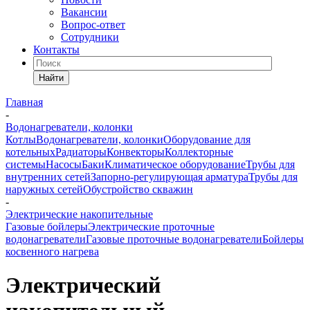
Вакансии
Вопрос-ответ
Сотрудники
Контакты
Найти
Главная
-
Водонагреватели, колонки
Котлы
Водонагреватели, колонки
Оборудование для
котельных
Радиаторы
Конвекторы
Коллекторные
системы
Насосы
Баки
Климатическое оборудование
Трубы для
внутренних сетей
Запорно-регулирующая арматура
Трубы для
наружных сетей
Обустройство скважин
-
Электрические накопительные
Газовые бойлеры
Электрические проточные
водонагреватели
Газовые проточные водонагреватели
Бойлеры
косвенного нагрева
Электрический