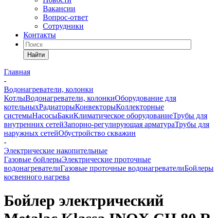
Вакансии
Вопрос-ответ
Сотрудники
Контакты
Найти
Главная
-
Водонагреватели, колонки
Котлы
Водонагреватели, колонки
Оборудование для
котельных
Радиаторы
Конвекторы
Коллекторные
системы
Насосы
Баки
Климатическое оборудование
Трубы для
внутренних сетей
Запорно-регулирующая арматура
Трубы для
наружных сетей
Обустройство скважин
-
Электрические накопительные
Газовые бойлеры
Электрические проточные
водонагреватели
Газовые проточные водонагреватели
Бойлеры
косвенного нагрева
Бойлер электрический