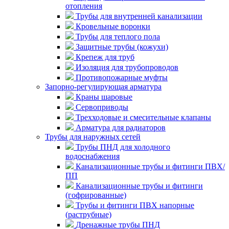
отопления
Трубы для внутренней канализации
Кровельные воронки
Трубы для теплого пола
Защитные трубы (кожухи)
Крепеж для труб
Изоляция для трубопроводов
Противопожарные муфты
Запорно-регулирующая арматура
Краны шаровые
Сервоприводы
Трехходовые и смесительные клапаны
Арматура для радиаторов
Трубы для наружных сетей
Трубы ПНД для холодного
водоснабжения
Канализационные трубы и фитинги ПВХ/
ПП
Канализационные трубы и фитинги
(гофрированные)
Трубы и фитинги ПВХ напорные
(раструбные)
Дренажные трубы ПНД