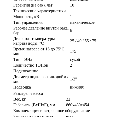
Гарантия (на бак), лет
10
Технические характеристики
Мощность, кВт
1
Тип управления
механическое
Рабочее давление внутри бака,
6
бар
Диапазон температуры
25 / 40 / 55 / 75
нагрева воды, °C
Время нагрева от 15 до 75°C,
175
мин
Тип ТЭНа
сухой
Количество ТЭНов
2
Подключение
Диаметр подключения, дюйм /
1/2"
мм
Подводка
нижняя
Размеры и масса
Вес, кг
22
Габариты (ВxШxГ), мм
860x480x454
Комплектация и встроенное оборудование
Защита от сухого хода
есть