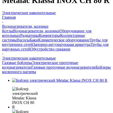
Metalac Klassa INOX CH 80 R
Электрические накопительные
Главная
-
Водонагреватели, колонки
Котлы
Водонагреватели, колонки
Оборудование для
котельных
Радиаторы
Конвекторы
Коллекторные
системы
Насосы
Баки
Климатическое оборудование
Трубы для
внутренних сетей
Запорно-регулирующая арматура
Трубы для
наружных сетей
Обустройство скважин
-
Электрические накопительные
Газовые бойлеры
Электрические проточные
водонагреватели
Газовые проточные водонагреватели
Бойлеры
косвенного нагрева