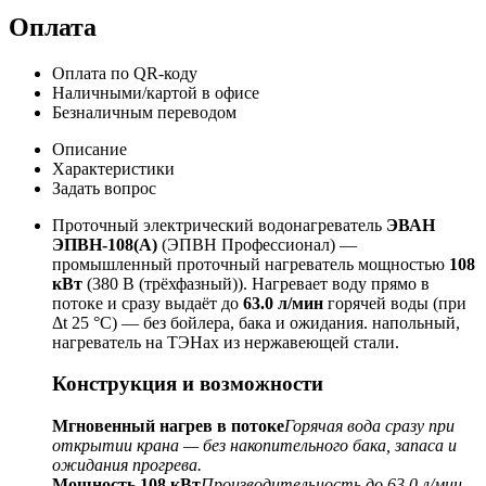
Оплата
Оплата по QR-коду
Наличными/картой в офисе
Безналичным переводом
Описание
Характеристики
Задать вопрос
Проточный электрический водонагреватель
ЭВАН
ЭПВН-108(А)
(ЭПВН Профессионал) —
промышленный проточный нагреватель мощностью
108
кВт
(380 В (трёхфазный)). Нагревает воду прямо в
потоке и сразу выдаёт до
63.0 л/мин
горячей воды (при
Δt 25 °C) — без бойлера, бака и ожидания. напольный,
нагреватель на ТЭНах из нержавеющей стали.
Конструкция и возможности
Мгновенный нагрев в потоке
Горячая вода сразу при
открытии крана — без накопительного бака, запаса и
ожидания прогрева.
Мощность 108 кВт
Производительность до 63.0 л/мин