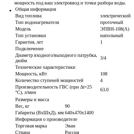
мощность под ваш электроввод и точки разбора воды.
Общая информация
Вид топлива
электрический
Тип водонагревателя
проточный
Модель
ЭПВН-108(А)
Тип установки
напольный
Гарантия, лет
1
Подключение
Диаметр входного/выходного патрубка,
3/4
дюйм
Технические характеристики
Мощность, кВт
108
Количество ступеней мощностей
4
Производительность ГВС (при Δt=25
63.0
°C), л/мин
Размеры и масса
Вес, кг
90
Габариты (ВхШхД), мм
640х470х1400
Информация о производителе
Торговая марка
Эван
Страна
Россия