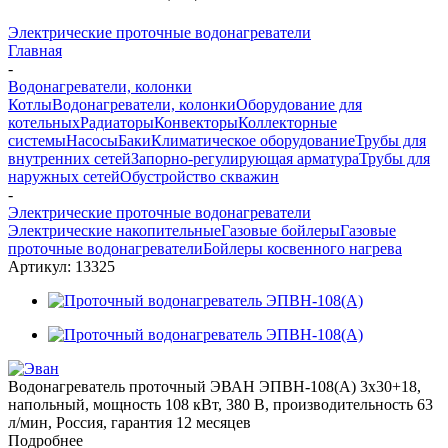
Электрические проточные водонагреватели
Главная
-
Водонагреватели, колонки
Котлы
Водонагреватели, колонки
Оборудование для
котельных
Радиаторы
Конвекторы
Коллекторные
системы
Насосы
Баки
Климатическое оборудование
Трубы для
внутренних сетей
Запорно-регулирующая арматура
Трубы для
наружных сетей
Обустройство скважин
-
Электрические проточные водонагреватели
Электрические накопительные
Газовые бойлеры
Газовые
проточные водонагреватели
Бойлеры косвенного нагрева
Артикул:
13325
Водонагреватель проточный ЭВАН ЭПВН-108(А) 3х30+18,
напольный, мощность 108 кВт, 380 В, производительность 63
л/мин, Россия, гарантия 12 месяцев
Подробнее