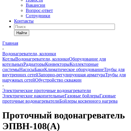
Вакансии
Вопрос-ответ
Сотрудники
Контакты
Найти
Главная
-
Водонагреватели, колонки
Котлы
Водонагреватели, колонки
Оборудование для
котельных
Радиаторы
Конвекторы
Коллекторные
системы
Насосы
Баки
Климатическое оборудование
Трубы для
внутренних сетей
Запорно-регулирующая арматура
Трубы для
наружных сетей
Обустройство скважин
-
Электрические проточные водонагреватели
Электрические накопительные
Газовые бойлеры
Газовые
проточные водонагреватели
Бойлеры косвенного нагрева
Проточный водонагреватель
ЭПВН-108(А)