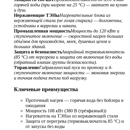
горячей воды (при нагреве на 25 °C) — хватает на кухню
и душ.
Нержавеющие ТЭНы
Нагревательные блоки из
нержавеющей стали (не голая спираль) — долговечны,
устойчивы к коррозии и накипи.
Промышленная мощность
Мощность до 120 кВт и
ступенчатое включение — скоростной нагрев больших
объёмов для производств, моек, душевых цехов и
больших зданий.
Защита и безопасность
Аварийный термовыключатель
(85 °C) от перегрева и защита от включения без воды
(обратный клапан группы безопасности).
Управление
Гидравлический пуск по протоку и 4-
ступенчатое включение мощности — экономия энергии
и точная подача тепла под нагрузку.
Ключевые преимущества
Проточный нагрев — горячая вода без бойлера и
ожидания
Мощность 108 кВт (380 В (трёхфазный))
Нагреватель на ТЭНах из нержавеющей стали
Защита от перегрева (термовыключатель 85 °C) и
от запуска без воды