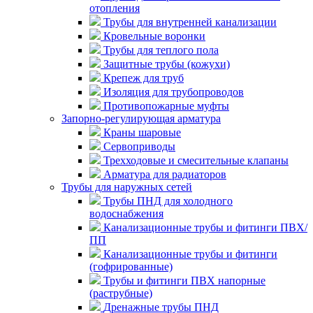
отопления
Трубы для внутренней канализации
Кровельные воронки
Трубы для теплого пола
Защитные трубы (кожухи)
Крепеж для труб
Изоляция для трубопроводов
Противопожарные муфты
Запорно-регулирующая арматура
Краны шаровые
Сервоприводы
Трехходовые и смесительные клапаны
Арматура для радиаторов
Трубы для наружных сетей
Трубы ПНД для холодного
водоснабжения
Канализационные трубы и фитинги ПВХ/
ПП
Канализационные трубы и фитинги
(гофрированные)
Трубы и фитинги ПВХ напорные
(раструбные)
Дренажные трубы ПНД