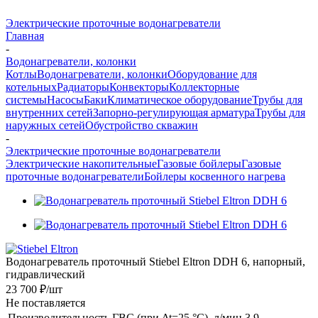
Электрические проточные водонагреватели
Главная
-
Водонагреватели, колонки
Котлы
Водонагреватели, колонки
Оборудование для
котельных
Радиаторы
Конвекторы
Коллекторные
системы
Насосы
Баки
Климатическое оборудование
Трубы для
внутренних сетей
Запорно-регулирующая арматура
Трубы для
наружных сетей
Обустройство скважин
-
Электрические проточные водонагреватели
Электрические накопительные
Газовые бойлеры
Газовые
проточные водонагреватели
Бойлеры косвенного нагрева
Водонагреватель проточный Stiebel Eltron DDH 6, напорный,
гидравлический
23 700 ₽
/шт
Не поставляется
Производительность ГВС (при Δt=25 °C), л/мин
3.9