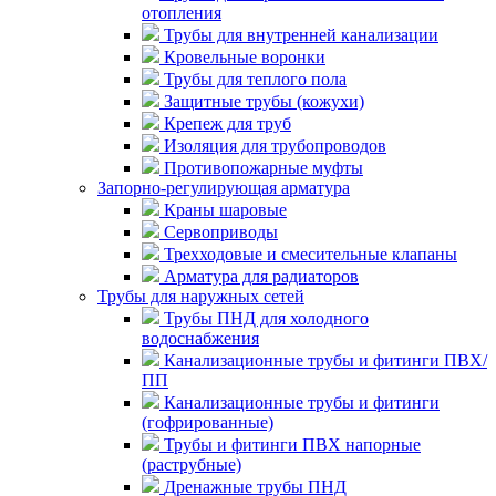
отопления
Трубы для внутренней канализации
Кровельные воронки
Трубы для теплого пола
Защитные трубы (кожухи)
Крепеж для труб
Изоляция для трубопроводов
Противопожарные муфты
Запорно-регулирующая арматура
Краны шаровые
Сервоприводы
Трехходовые и смесительные клапаны
Арматура для радиаторов
Трубы для наружных сетей
Трубы ПНД для холодного
водоснабжения
Канализационные трубы и фитинги ПВХ/
ПП
Канализационные трубы и фитинги
(гофрированные)
Трубы и фитинги ПВХ напорные
(раструбные)
Дренажные трубы ПНД