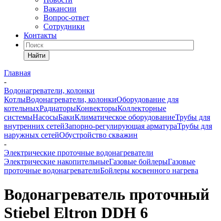
Вакансии
Вопрос-ответ
Сотрудники
Контакты
Найти
Главная
-
Водонагреватели, колонки
Котлы
Водонагреватели, колонки
Оборудование для
котельных
Радиаторы
Конвекторы
Коллекторные
системы
Насосы
Баки
Климатическое оборудование
Трубы для
внутренних сетей
Запорно-регулирующая арматура
Трубы для
наружных сетей
Обустройство скважин
-
Электрические проточные водонагреватели
Электрические накопительные
Газовые бойлеры
Газовые
проточные водонагреватели
Бойлеры косвенного нагрева
Водонагреватель проточный
Stiebel Eltron DDH 6