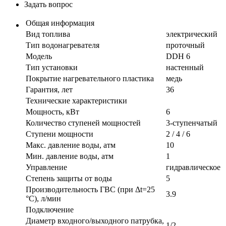
Задать вопрос
Общая информация
Вид топлива
электрический
Тип водонагревателя
проточный
Модель
DDH 6
Тип установки
настенный
Покрытие нагревательного пластика
медь
Гарантия, лет
36
Технические характеристики
Мощность, кВт
6
Количество ступеней мощностей
3-ступенчатый
Ступени мощности
2 / 4 / 6
Макс. давление воды, атм
10
Мин. давление воды, атм
1
Управление
гидравлическое
Степень защиты от воды
5
Производительность ГВС (при Δt=25
3.9
°C), л/мин
Подключение
Диаметр входного/выходного патрубка,
1/2