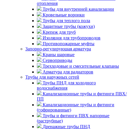
отопления
Трубы для внутренней канализации
Кровельные воронки
Трубы для теплого пола
Защитные трубы (кожухи)
Крепеж для труб
Изоляция для трубопроводов
Противопожарные муфты
Запорно-регулирующая арматура
Краны шаровые
Сервоприводы
Трехходовые и смесительные клапаны
Арматура для радиаторов
Трубы для наружных сетей
Трубы ПНД для холодного
водоснабжения
Канализационные трубы и фитинги ПВХ/
ПП
Канализационные трубы и фитинги
(гофрированные)
Трубы и фитинги ПВХ напорные
(раструбные)
Дренажные трубы ПНД