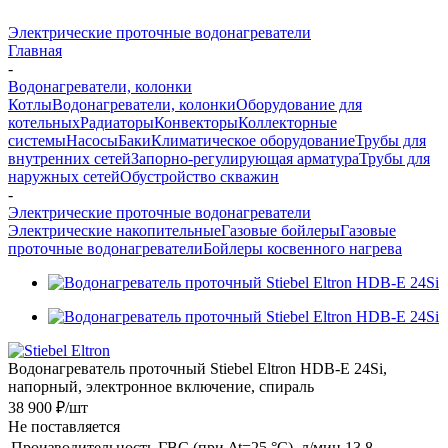
Электрические проточные водонагреватели
Главная
-
Водонагреватели, колонки
Котлы
Водонагреватели, колонки
Оборудование для
котельных
Радиаторы
Конвекторы
Коллекторные
системы
Насосы
Баки
Климатическое оборудование
Трубы для
внутренних сетей
Запорно-регулирующая арматура
Трубы для
наружных сетей
Обустройство скважин
-
Электрические проточные водонагреватели
Электрические накопительные
Газовые бойлеры
Газовые
проточные водонагреватели
Бойлеры косвенного нагрева
Водонагреватель проточный Stiebel Eltron HDB-E 24Si,
напорный, электронное включение, спираль
38 900 ₽
/шт
Не поставляется
Производительность ГВС (при Δt=25 °C), л/мин
13.8