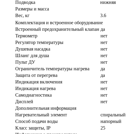
Подводка
нижняя
Размеры и масса
Вес, кг
3.6
Комплектация и встроенное оборудование
Встроенный предохранительный клапан
да
Термометр
нет
Регулятор температуры
нет
Душевая насадка
нет
Шланг для душа
нет
Пульт ДУ
нет
Ограничитель температуры нагрева
да
Защита от перегрева
да
Индикация включения
нет
Индикация нагрева
нет
Самодиагностика
нет
Дисплей
нет
Дополнительная информация
Нагревательный элемент
спиральный
Способ подачи воды
напорный
Класс защиты, IP
25