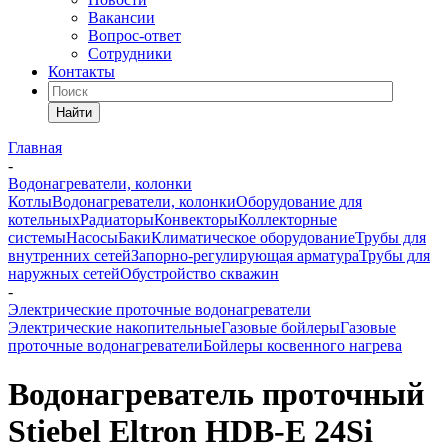
Вакансии
Вопрос-ответ
Сотрудники
Контакты
Найти
Главная
-
Водонагреватели, колонки
Котлы
Водонагреватели, колонки
Оборудование для
котельных
Радиаторы
Конвекторы
Коллекторные
системы
Насосы
Баки
Климатическое оборудование
Трубы для
внутренних сетей
Запорно-регулирующая арматура
Трубы для
наружных сетей
Обустройство скважин
-
Электрические проточные водонагреватели
Электрические накопительные
Газовые бойлеры
Газовые
проточные водонагреватели
Бойлеры косвенного нагрева
Водонагреватель проточный
Stiebel Eltron HDB-E 24Si