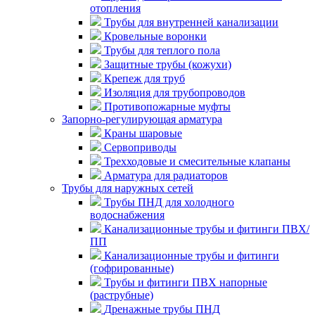
отопления
Трубы для внутренней канализации
Кровельные воронки
Трубы для теплого пола
Защитные трубы (кожухи)
Крепеж для труб
Изоляция для трубопроводов
Противопожарные муфты
Запорно-регулирующая арматура
Краны шаровые
Сервоприводы
Трехходовые и смесительные клапаны
Арматура для радиаторов
Трубы для наружных сетей
Трубы ПНД для холодного
водоснабжения
Канализационные трубы и фитинги ПВХ/
ПП
Канализационные трубы и фитинги
(гофрированные)
Трубы и фитинги ПВХ напорные
(раструбные)
Дренажные трубы ПНД