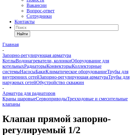
Вакансии
Вопрос-ответ
Сотрудники
Контакты
Найти
Главная
-
Запорно-регулирующая арматура
Котлы
Водонагреватели, колонки
Оборудование для
котельных
Радиаторы
Конвекторы
Коллекторные
системы
Насосы
Баки
Климатическое оборудование
Трубы для
внутренних сетей
Запорно-регулирующая арматура
Трубы для
наружных сетей
Обустройство скважин
-
Арматура для радиаторов
Краны шаровые
Сервоприводы
Трехходовые и смесительные
клапаны
Клапан прямой запорно-
регулируемый 1/2