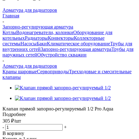
Арматура для радиаторов
Главная
-
Запорно-регулирующая арматура
Котлы
Водонагреватели, колонки
Оборудование для
котельных
Радиаторы
Конвекторы
Коллекторные
системы
Насосы
Баки
Климатическое оборудование
Трубы для
внутренних сетей
Запорно-регулирующая арматура
Трубы для
наружных сетей
Обустройство скважин
-
Арматура для радиаторов
Краны шаровые
Сервоприводы
Трехходовые и смесительные
клапаны
Клапан прямой запорно-регулируемый 1/2 Pro Aqua
Подробнее
305 ₽
/шт
-
+
В корзину
Купить в 1 клик