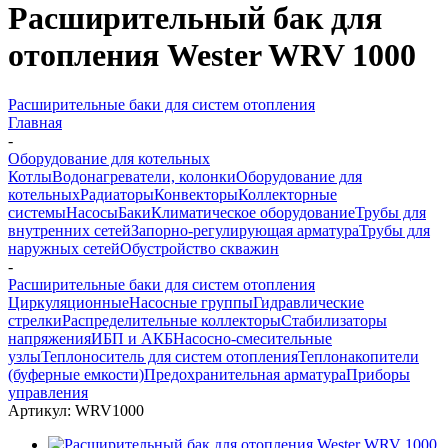
Расширительный бак для
отопления Wester WRV 1000
Расширительные баки для систем отопления
Главная
-
Оборудование для котельных
Котлы
Водонагреватели, колонки
Оборудование для
котельных
Радиаторы
Конвекторы
Коллекторные
системы
Насосы
Баки
Климатическое оборудование
Трубы для
внутренних сетей
Запорно-регулирующая арматура
Трубы для
наружных сетей
Обустройство скважин
-
Расширительные баки для систем отопления
Циркуляционные
Насосные группы
Гидравлические
стрелки
Распределительные коллекторы
Стабилизаторы
напряжения
ИБП и АКБ
Насосно-смесительные
узлы
Теплоноситель для систем отопления
Теплонакопители
(буферные емкости)
Предохранительная арматура
Приборы
управления
Артикул:
WRV1000