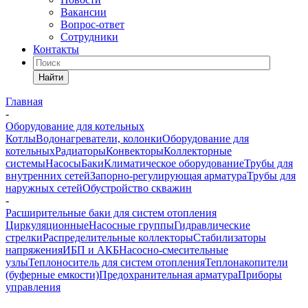
Вакансии
Вопрос-ответ
Сотрудники
Контакты
Найти
Главная
-
Оборудование для котельных
Котлы
Водонагреватели, колонки
Оборудование для
котельных
Радиаторы
Конвекторы
Коллекторные
системы
Насосы
Баки
Климатическое оборудование
Трубы для
внутренних сетей
Запорно-регулирующая арматура
Трубы для
наружных сетей
Обустройство скважин
-
Расширительные баки для систем отопления
Циркуляционные
Насосные группы
Гидравлические
стрелки
Распределительные коллекторы
Стабилизаторы
напряжения
ИБП и АКБ
Насосно-смесительные
узлы
Теплоноситель для систем отопления
Теплонакопители
(буферные емкости)
Предохранительная арматура
Приборы
управления