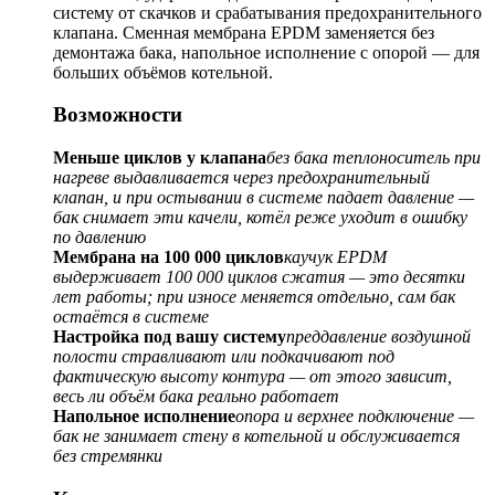
систему от скачков и срабатывания предохранительного
клапана. Сменная мембрана EPDM заменяется без
демонтажа бака, напольное исполнение с опорой — для
больших объёмов котельной.
Возможности
Меньше циклов у клапана
без бака теплоноситель при
нагреве выдавливается через предохранительный
клапан, и при остывании в системе падает давление —
бак снимает эти качели, котёл реже уходит в ошибку
по давлению
Мембрана на 100 000 циклов
каучук EPDM
выдерживает 100 000 циклов сжатия — это десятки
лет работы; при износе меняется отдельно, сам бак
остаётся в системе
Настройка под вашу систему
преддавление воздушной
полости стравливают или подкачивают под
фактическую высоту контура — от этого зависит,
весь ли объём бака реально работает
Напольное исполнение
опора и верхнее подключение —
бак не занимает стену в котельной и обслуживается
без стремянки