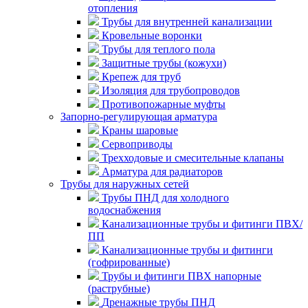
отопления
Трубы для внутренней канализации
Кровельные воронки
Трубы для теплого пола
Защитные трубы (кожухи)
Крепеж для труб
Изоляция для трубопроводов
Противопожарные муфты
Запорно-регулирующая арматура
Краны шаровые
Сервоприводы
Трехходовые и смесительные клапаны
Арматура для радиаторов
Трубы для наружных сетей
Трубы ПНД для холодного
водоснабжения
Канализационные трубы и фитинги ПВХ/
ПП
Канализационные трубы и фитинги
(гофрированные)
Трубы и фитинги ПВХ напорные
(раструбные)
Дренажные трубы ПНД