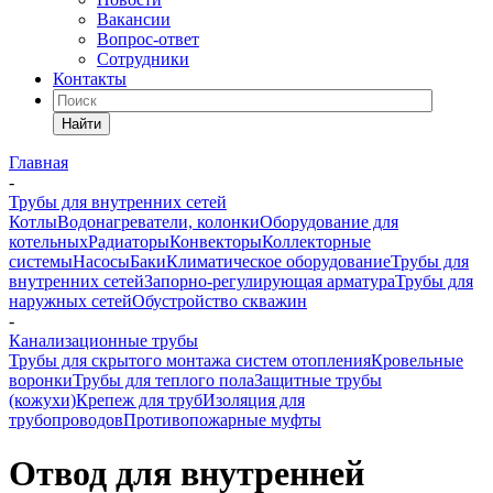
Вакансии
Вопрос-ответ
Сотрудники
Контакты
Найти
Главная
-
Трубы для внутренних сетей
Котлы
Водонагреватели, колонки
Оборудование для
котельных
Радиаторы
Конвекторы
Коллекторные
системы
Насосы
Баки
Климатическое оборудование
Трубы для
внутренних сетей
Запорно-регулирующая арматура
Трубы для
наружных сетей
Обустройство скважин
-
Канализационные трубы
Трубы для скрытого монтажа систем отопления
Кровельные
воронки
Трубы для теплого пола
Защитные трубы
(кожухи)
Крепеж для труб
Изоляция для
трубопроводов
Противопожарные муфты
Отвод для внутренней