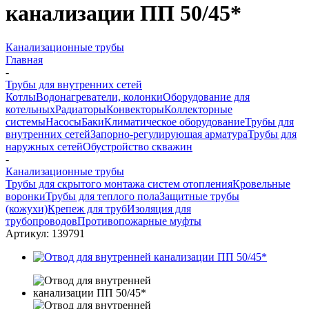
канализации ПП 50/45*
Канализационные трубы
Главная
-
Трубы для внутренних сетей
Котлы
Водонагреватели, колонки
Оборудование для
котельных
Радиаторы
Конвекторы
Коллекторные
системы
Насосы
Баки
Климатическое оборудование
Трубы для
внутренних сетей
Запорно-регулирующая арматура
Трубы для
наружных сетей
Обустройство скважин
-
Канализационные трубы
Трубы для скрытого монтажа систем отопления
Кровельные
воронки
Трубы для теплого пола
Защитные трубы
(кожухи)
Крепеж для труб
Изоляция для
трубопроводов
Противопожарные муфты
Артикул:
139791