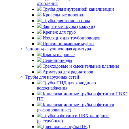
отопления
Трубы для внутренней канализации
Кровельные воронки
Трубы для теплого пола
Защитные трубы (кожухи)
Крепеж для труб
Изоляция для трубопроводов
Противопожарные муфты
Запорно-регулирующая арматура
Краны шаровые
Сервоприводы
Трехходовые и смесительные клапаны
Арматура для радиаторов
Трубы для наружных сетей
Трубы ПНД для холодного
водоснабжения
Канализационные трубы и фитинги ПВХ/
ПП
Канализационные трубы и фитинги
(гофрированные)
Трубы и фитинги ПВХ напорные
(раструбные)
Дренажные трубы ПНД