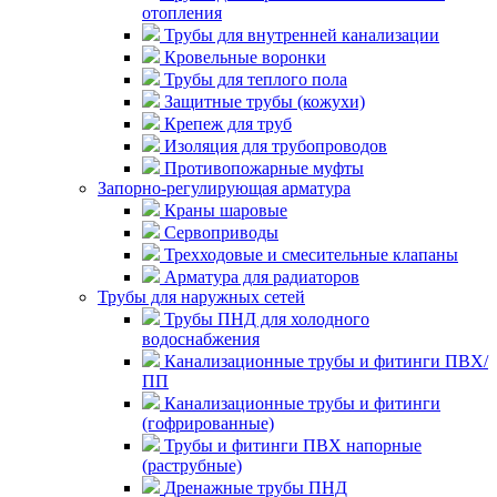
отопления
Трубы для внутренней канализации
Кровельные воронки
Трубы для теплого пола
Защитные трубы (кожухи)
Крепеж для труб
Изоляция для трубопроводов
Противопожарные муфты
Запорно-регулирующая арматура
Краны шаровые
Сервоприводы
Трехходовые и смесительные клапаны
Арматура для радиаторов
Трубы для наружных сетей
Трубы ПНД для холодного
водоснабжения
Канализационные трубы и фитинги ПВХ/
ПП
Канализационные трубы и фитинги
(гофрированные)
Трубы и фитинги ПВХ напорные
(раструбные)
Дренажные трубы ПНД