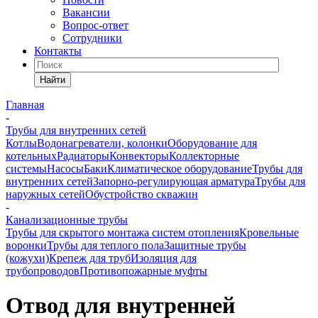
Вакансии
Вопрос-ответ
Сотрудники
Контакты
Найти
Главная
-
Трубы для внутренних сетей
Котлы
Водонагреватели, колонки
Оборудование для
котельных
Радиаторы
Конвекторы
Коллекторные
системы
Насосы
Баки
Климатическое оборудование
Трубы для
внутренних сетей
Запорно-регулирующая арматура
Трубы для
наружных сетей
Обустройство скважин
-
Канализационные трубы
Трубы для скрытого монтажа систем отопления
Кровельные
воронки
Трубы для теплого пола
Защитные трубы
(кожухи)
Крепеж для труб
Изоляция для
трубопроводов
Противопожарные муфты
Отвод для внутренней