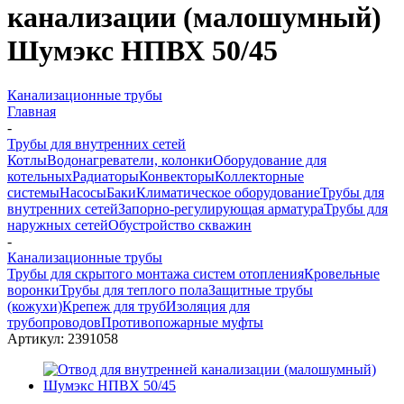
канализации (малошумный)
Шумэкс НПВХ 50/45
Канализационные трубы
Главная
-
Трубы для внутренних сетей
Котлы
Водонагреватели, колонки
Оборудование для
котельных
Радиаторы
Конвекторы
Коллекторные
системы
Насосы
Баки
Климатическое оборудование
Трубы для
внутренних сетей
Запорно-регулирующая арматура
Трубы для
наружных сетей
Обустройство скважин
-
Канализационные трубы
Трубы для скрытого монтажа систем отопления
Кровельные
воронки
Трубы для теплого пола
Защитные трубы
(кожухи)
Крепеж для труб
Изоляция для
трубопроводов
Противопожарные муфты
Артикул:
2391058