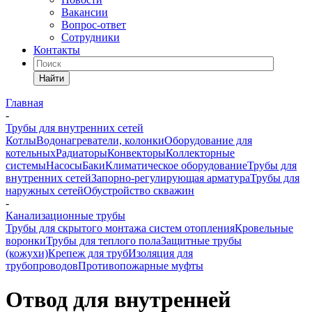
Вакансии
Вопрос-ответ
Сотрудники
Контакты
Найти
Главная
-
Трубы для внутренних сетей
Котлы
Водонагреватели, колонки
Оборудование для
котельных
Радиаторы
Конвекторы
Коллекторные
системы
Насосы
Баки
Климатическое оборудование
Трубы для
внутренних сетей
Запорно-регулирующая арматура
Трубы для
наружных сетей
Обустройство скважин
-
Канализационные трубы
Трубы для скрытого монтажа систем отопления
Кровельные
воронки
Трубы для теплого пола
Защитные трубы
(кожухи)
Крепеж для труб
Изоляция для
трубопроводов
Противопожарные муфты
Отвод для внутренней