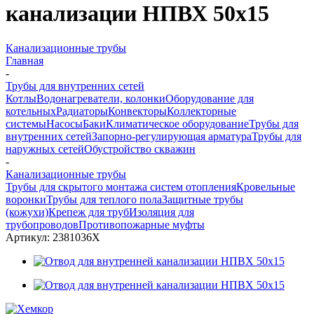
канализации НПВХ 50x15
Канализационные трубы
Главная
-
Трубы для внутренних сетей
Котлы
Водонагреватели, колонки
Оборудование для
котельных
Радиаторы
Конвекторы
Коллекторные
системы
Насосы
Баки
Климатическое оборудование
Трубы для
внутренних сетей
Запорно-регулирующая арматура
Трубы для
наружных сетей
Обустройство скважин
-
Канализационные трубы
Трубы для скрытого монтажа систем отопления
Кровельные
воронки
Трубы для теплого пола
Защитные трубы
(кожухи)
Крепеж для труб
Изоляция для
трубопроводов
Противопожарные муфты
Артикул:
2381036Х