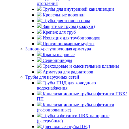
отопления
Трубы для внутренней канализации
Кровельные воронки
Трубы для теплого пола
Защитные трубы (кожухи)
Крепеж для труб
Изоляция для трубопроводов
Противопожарные муфты
Запорно-регулирующая арматура
Краны шаровые
Сервоприводы
Трехходовые и смесительные клапаны
Арматура для радиаторов
Трубы для наружных сетей
Трубы ПНД для холодного
водоснабжения
Канализационные трубы и фитинги ПВХ/
ПП
Канализационные трубы и фитинги
(гофрированные)
Трубы и фитинги ПВХ напорные
(раструбные)
Дренажные трубы ПНД