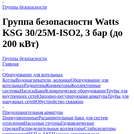
-
Группы безопасности
Группа безопасности Watts
KSG 30/25M-ISO2, 3 бар (до
200 кВт)
Группы безопасности
Главная
-
Оборудование для котельных
Котлы
Водонагреватели, колонки
Оборудование для
котельных
Радиаторы
Конвекторы
Коллекторные
системы
Насосы
Баки
Климатическое оборудование
Трубы для
внутренних сетей
Запорно-регулирующая арматура
Трубы для
наружных сетей
Обустройство скважин
-
Предохранительная арматура
Циркуляционные
Расширительные баки для систем
отопления
Насосные группы
Гидравлические
стрелки
Распределительные коллекторы
Стабилизаторы
напряжения
ИБП и АКБ
Насосно-смесительные