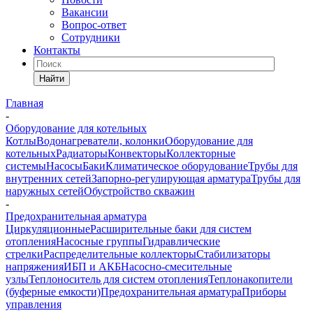
Вакансии
Вопрос-ответ
Сотрудники
Контакты
Найти
Главная
-
Оборудование для котельных
Котлы
Водонагреватели, колонки
Оборудование для
котельных
Радиаторы
Конвекторы
Коллекторные
системы
Насосы
Баки
Климатическое оборудование
Трубы для
внутренних сетей
Запорно-регулирующая арматура
Трубы для
наружных сетей
Обустройство скважин
-
Предохранительная арматура
Циркуляционные
Расширительные баки для систем
отопления
Насосные группы
Гидравлические
стрелки
Распределительные коллекторы
Стабилизаторы
напряжения
ИБП и АКБ
Насосно-смесительные
узлы
Теплоноситель для систем отопления
Теплонакопители
(буферные емкости)
Предохранительная арматура
Приборы
управления