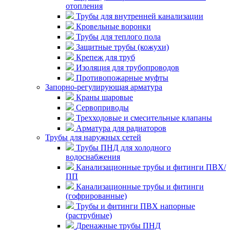
отопления
Трубы для внутренней канализации
Кровельные воронки
Трубы для теплого пола
Защитные трубы (кожухи)
Крепеж для труб
Изоляция для трубопроводов
Противопожарные муфты
Запорно-регулирующая арматура
Краны шаровые
Сервоприводы
Трехходовые и смесительные клапаны
Арматура для радиаторов
Трубы для наружных сетей
Трубы ПНД для холодного
водоснабжения
Канализационные трубы и фитинги ПВХ/
ПП
Канализационные трубы и фитинги
(гофрированные)
Трубы и фитинги ПВХ напорные
(раструбные)
Дренажные трубы ПНД