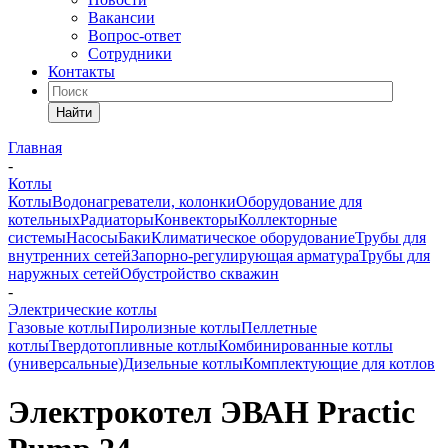
Вакансии
Вопрос-ответ
Сотрудники
Контакты
Найти
Главная
-
Котлы
Котлы
Водонагреватели, колонки
Оборудование для
котельных
Радиаторы
Конвекторы
Коллекторные
системы
Насосы
Баки
Климатическое оборудование
Трубы для
внутренних сетей
Запорно-регулирующая арматура
Трубы для
наружных сетей
Обустройство скважин
-
Электрические котлы
Газовые котлы
Пиролизные котлы
Пеллетные
котлы
Твердотопливные котлы
Комбинированные котлы
(универсальные)
Дизельные котлы
Комплектующие для котлов
Электрокотел ЭВАН Practic