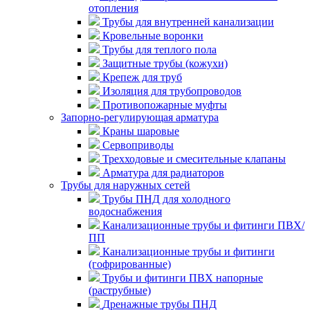
отопления
Трубы для внутренней канализации
Кровельные воронки
Трубы для теплого пола
Защитные трубы (кожухи)
Крепеж для труб
Изоляция для трубопроводов
Противопожарные муфты
Запорно-регулирующая арматура
Краны шаровые
Сервоприводы
Трехходовые и смесительные клапаны
Арматура для радиаторов
Трубы для наружных сетей
Трубы ПНД для холодного
водоснабжения
Канализационные трубы и фитинги ПВХ/
ПП
Канализационные трубы и фитинги
(гофрированные)
Трубы и фитинги ПВХ напорные
(раструбные)
Дренажные трубы ПНД