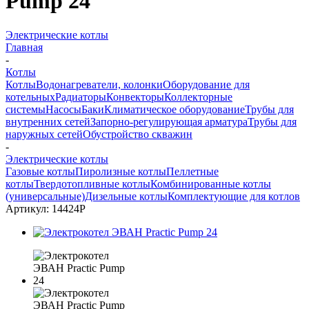
Pump 24
Электрические котлы
Главная
-
Котлы
Котлы
Водонагреватели, колонки
Оборудование для
котельных
Радиаторы
Конвекторы
Коллекторные
системы
Насосы
Баки
Климатическое оборудование
Трубы для
внутренних сетей
Запорно-регулирующая арматура
Трубы для
наружных сетей
Обустройство скважин
-
Электрические котлы
Газовые котлы
Пиролизные котлы
Пеллетные
котлы
Твердотопливные котлы
Комбинированные котлы
(универсальные)
Дизельные котлы
Комплектующие для котлов
Артикул:
14424P