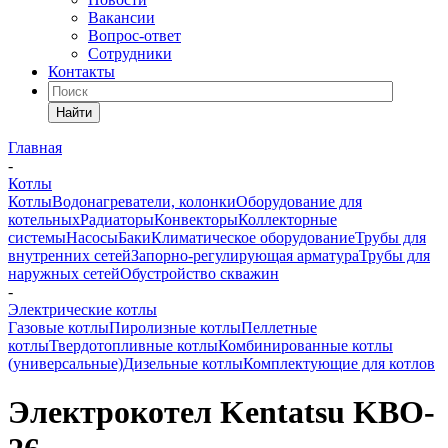
Вакансии
Вопрос-ответ
Сотрудники
Контакты
Найти
Главная
-
Котлы
Котлы
Водонагреватели, колонки
Оборудование для
котельных
Радиаторы
Конвекторы
Коллекторные
системы
Насосы
Баки
Климатическое оборудование
Трубы для
внутренних сетей
Запорно-регулирующая арматура
Трубы для
наружных сетей
Обустройство скважин
-
Электрические котлы
Газовые котлы
Пиролизные котлы
Пеллетные
котлы
Твердотопливные котлы
Комбинированные котлы
(универсальные)
Дизельные котлы
Комплектующие для котлов
Электрокотел Kentatsu KBO-