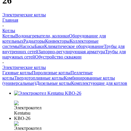
26
Электрические котлы
Главная
-
Котлы
Котлы
Водонагреватели, колонки
Оборудование для
котельных
Радиаторы
Конвекторы
Коллекторные
системы
Насосы
Баки
Климатическое оборудование
Трубы для
внутренних сетей
Запорно-регулирующая арматура
Трубы для
наружных сетей
Обустройство скважин
-
Электрические котлы
Газовые котлы
Пиролизные котлы
Пеллетные
котлы
Твердотопливные котлы
Комбинированные котлы
(универсальные)
Дизельные котлы
Комплектующие для котлов