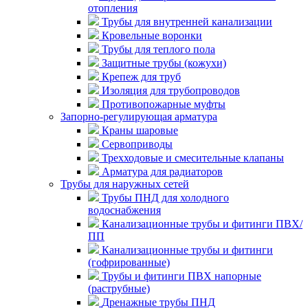
отопления
Трубы для внутренней канализации
Кровельные воронки
Трубы для теплого пола
Защитные трубы (кожухи)
Крепеж для труб
Изоляция для трубопроводов
Противопожарные муфты
Запорно-регулирующая арматура
Краны шаровые
Сервоприводы
Трехходовые и смесительные клапаны
Арматура для радиаторов
Трубы для наружных сетей
Трубы ПНД для холодного
водоснабжения
Канализационные трубы и фитинги ПВХ/
ПП
Канализационные трубы и фитинги
(гофрированные)
Трубы и фитинги ПВХ напорные
(раструбные)
Дренажные трубы ПНД